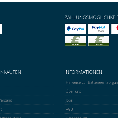
ZAHLUNGSMÖGLICHKEI
INKAUFEN
INFORMATIONEN
Hinweise zur Batterieentsorgu
Über uns
Versand
Jobs
ht
AGB