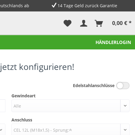
eutschlands ab
14 Tage Geld zurück Garantie
0,00 € *
HÄNDLERLOGIN
etzt konfigurieren!
Edelstahlanschlüsse
Gewindeart
Alle
Anschluss
CEL 12L (M18x1,5) - Sprung: