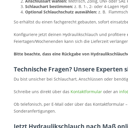
Anschlussart wählen:
Metrisch, Zöllig, UNF oder SAE 
Schlauchart bestimmen:
z. B. 1-, 2- oder 4-Lagen Hy
Optional Schlauchschutz auswählen:
z. B. Flammsch
So erhältst du einen fachgerecht gebauten, sofort einsatzb
Konfiguriere jetzt deinen Hydraulikschlauch und profitiere
Feiertagen/Wochenenden kann sich die Lieferzeit verlänger
Bitte beachte, dass eine Rückgabe von Hydraulikschläuche
Technische Fragen? Unsere Experten si
Du bist unsicher bei Schlauchart, Anschlüssen oder benöti
Schreibe uns direkt über das
Kontaktformular
oder an
info
Ob telefonisch, per E-Mail oder über das Kontaktformular –
Sonderanfertigungen.
Jetzt Hydraulikschlauch nach Maß onli