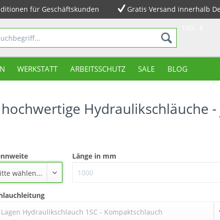
ditionen für Geschäftskunden
Gratis Versand innerhalb D
150,- €
N
WERKSTATT
ARBEITSSCHUTZ
SALE
BLOG
 hochwertige Hydraulikschläuche - j
nnweite
Länge in mm
itte wählen...
hlauchleitung
-Lagen Hydraulikschlauch 1SC - Kompaktschlauch