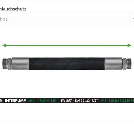
hlauchschutz
hne