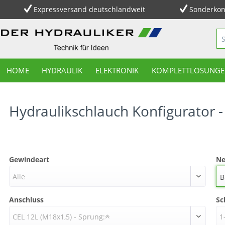
Expressversand deutschlandweit
Sonderkon
HOME
HYDRAULIK
ELEKTRONIK
KOMPLETTLÖSUNGE
Hydraulikschlauch Konfigurator -
Gewindeart
Ne
Alle
B
Anschluss
Sc
CEL 12L (M18x1,5) - Sprung:
1