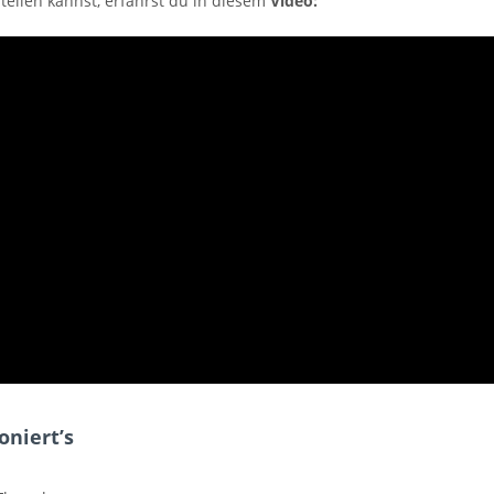
ellen kannst, erfährst du in diesem
Video:
oniert’s