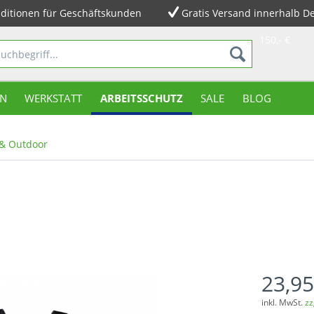
ditionen für Geschäftskunden
Gratis Versand innerhalb D
150,- €
N
WERKSTATT
ARBEITSSCHUTZ
SALE
BLOG
 & Outdoor
23,95
inkl. MwSt.
zz