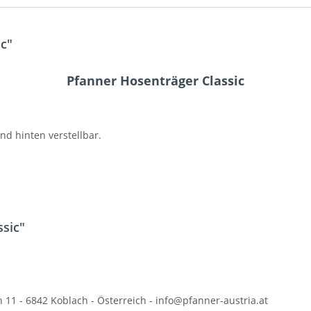
c"
Pfanner Hosenträger Classic
d hinten verstellbar.
ssic"
n 11 -
6842 Koblach -
Österreich - info@pfanner-austria.at