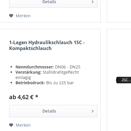
Details
Merken
1-Lagen Hydraulikschlauch 1SC -
Kompaktschlauch
Nenndurchmesser:
DN06 - DN25
Verstärkung:
Stahldrahtgeflecht
einlagig
Betriebsdruck:
Bis zu 225 bar
Norm:
EN 857 1SC - ISO 11237
Temperaturbereich:
-40°C bis +100°C
ab 4,62 € *
Kompatibilität:
Geeignet für
Hydraulikflüssigkeiten auf
Mineralölbasis
Details
Merken