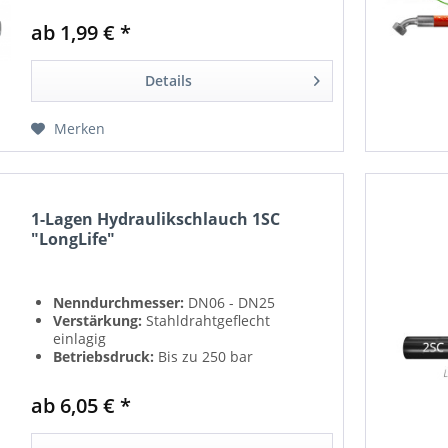
ab 1,99 € *
Details
Merken
1-Lagen Hydraulikschlauch 1SC
"LongLife"
Nenndurchmesser:
DN06 - DN25
Verstärkung:
Stahldrahtgeflecht
einlagig
Betriebsdruck:
Bis zu 250 bar
Norm:
EN 857 1SC - ISO 11237 1SC
ab 6,05 € *