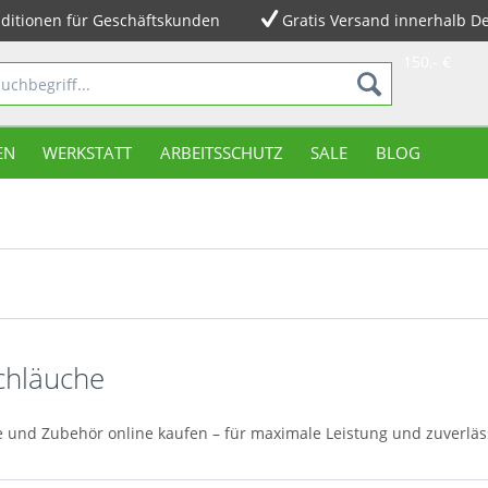
ditionen für Geschäftskunden
Gratis Versand innerhalb D
150,- €
EN
WERKSTATT
ARBEITSSCHUTZ
SALE
BLOG
chläuche
 und Zubehör online kaufen – für maximale Leistung und zuverläs