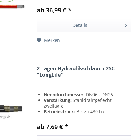
ab 36,99 € *
Details
Merken
2-Lagen Hydraulikschlauch 2SC
"LongLife"
Nenndurchmesser:
DN06 - DN25
Verstärkung:
Stahldrahtgeflecht
zweilagig
Betriebsdruck:
Bis zu 430 bar
Norm:
EN 857 2SC - ISO 11237 2SC
ab 7,69 € *