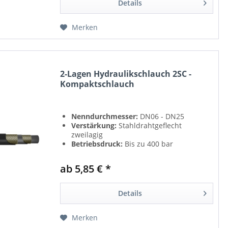
Details
Merken
2-Lagen Hydraulikschlauch 2SC -
Kompaktschlauch
Nenndurchmesser:
DN06 - DN25
Verstärkung:
Stahldrahtgeflecht
zweilagig
Betriebsdruck:
Bis zu 400 bar
Norm:
EN 857 2SC - SAE100R16 - ISO
11237
ab 5,85 € *
Details
Merken