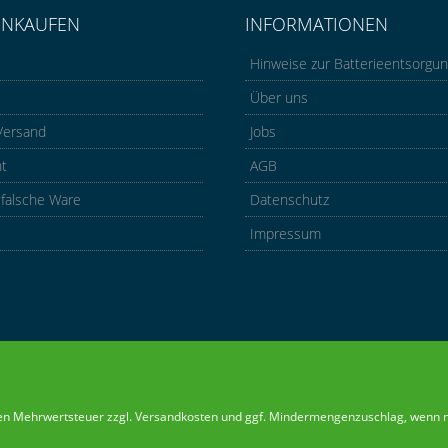
INKAUFEN
INFORMATIONEN
Hinweise zur Batterieentsorgu
Über uns
Versand
Jobs
ht
AGB
 falsche Ware
Datenschutz
Impressum
chen Mehrwertsteuer zzgl.
Versandkosten
und ggf.
Mindermengenzuschlag
, wenn 