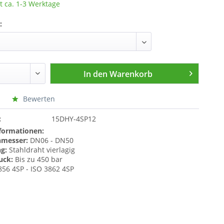
t ca. 1-3 Werktage
:
In den
Warenkorb
Bewerten
:
15DHY-4SP12
formationen:
messer:
DN06 - DN50
ng:
Stahldraht vierlagig
uck:
Bis zu 450 bar
56 4SP - ISO 3862 4SP