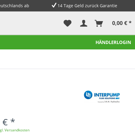
eutschlands ab
14 Tage Geld zurück Garantie
0,00 € *
HÄNDLERLOGIN
 € *
gl. Versandkosten