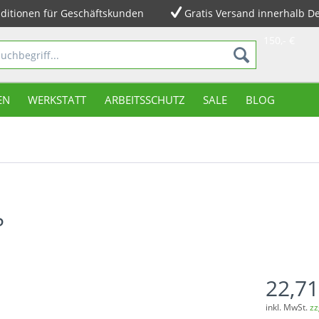
ditionen für Geschäftskunden
Gratis Versand innerhalb D
150,- €
EN
WERKSTATT
ARBEITSSCHUTZ
SALE
BLOG
P
22,71
inkl. MwSt.
zz