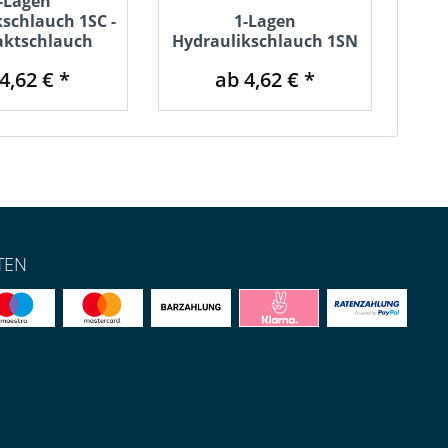
-Lagen
schlauch 1SC -
1-Lagen
Ein
ktschlauch
Hydraulikschlauch 1SN
4,62 € *
ab 4,62 € *
TEN