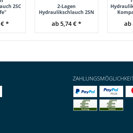
en
1
lauch 2SC
2-Lagen
Hydraulik
fe"
Hydraulikschlauch 2SN
Kompa
 € *
ab 5,74 € *
ab 
ZAHLUNGSMÖGLICHKEI