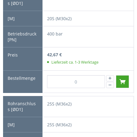
20S (M30x2)
400 bar
42,67 €
Lieferzeit ca. 1-3 Werktage
25S (M36x2)
25S (M36x2)