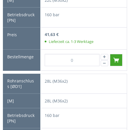
22L (M30x2)
160 bar
41,63 €
Lieferzeit ca. 1-3 Werktage
28L (M36x2)
28L (M36x2)
160 bar