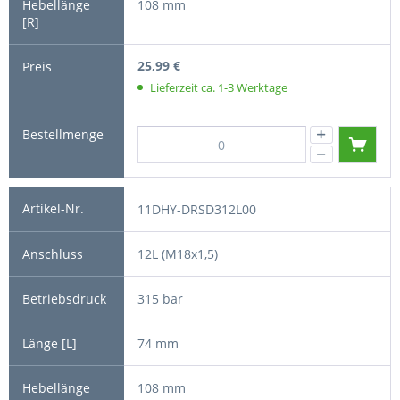
108 mm
25,99 €
Lieferzeit ca. 1-3 Werktage
11DHY-DRSD312L00
12L (M18x1,5)
315 bar
74 mm
108 mm