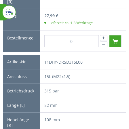
27,99 €
Lieferzeit ca. 1-3 Werktage
11DHY-DRSD315L00
15L (M22x1,5)
315 bar
82 mm
108 mm