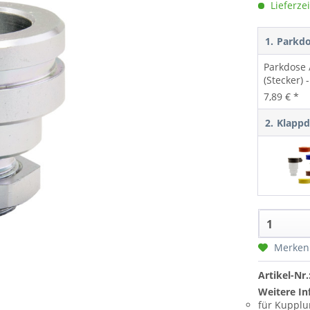
Lieferzei
1.
Parkd
Parkdose 
(Stecker) 
7,89 € *
2.
Klapp
Merken
Artikel-Nr.
Weitere In
für Kupplu