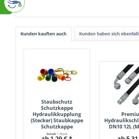
Kunden kauften auch
Kunden haben sich ebenfal
Staubschutz
Schutzkappe
Hydraulikkupplung
Premi
(Stecker) Staubkappe
Hydrauliksch
Schutzkappe
DN10 12L (M
Inhalt
1 Stück
ab 1,29 € *
ab 5,31