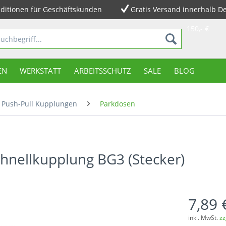
ditionen für Geschäftskunden
Gratis Versand innerhalb D
150,- €
EN
WERKSTATT
ARBEITSSCHUTZ
SALE
BLOG
Push-Pull Kupplungen
Parkdosen
chnellkupplung BG3 (Stecker)
7,89 
inkl. MwSt.
zz