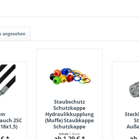
ls angesehen
Staubschutz
Schutzkappe
um
Hydraulikkupplung
Steck
lauch 2SC
(Muffe) Staubkappe
S
18x1,5)
Schutzkappe
Auß
Inhalt
1 Stück
 € *
ab 1,29 € *
ab 