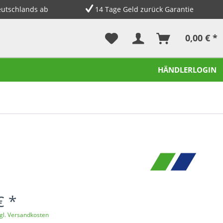
eutschlands ab
14 Tage Geld zurück Garantie
0,00 € *
HÄNDLERLOGIN
€ *
gl. Versandkosten