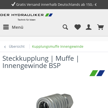
lb Deutschlands ab 150,- €
14 Tage Geld
Menü
Übersicht
Kupplungsmuffe Innengewinde
Steckkupplung | Muffe |
Innengewinde BSP