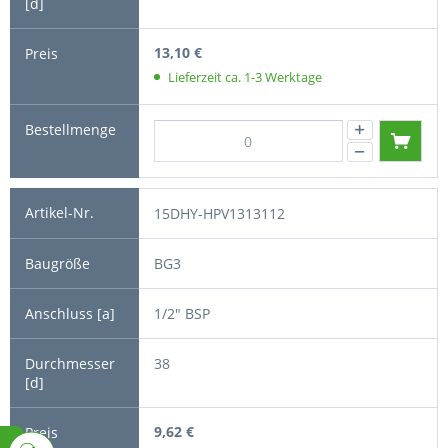
13,10 €
Lieferzeit ca. 1-3 Werktage
15DHY-HPV1313112
BG3
1/2" BSP
38
9,62 €