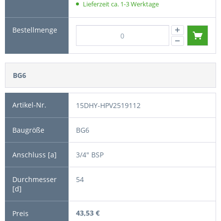
Lieferzeit ca. 1-3 Werktage
BG6
15DHY-HPV2519112
BG6
3/4" BSP
54
43,53 €