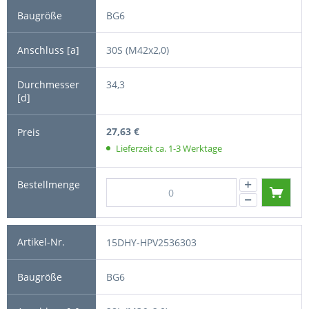
BG6
30S (M42x2,0)
34,3
27,63 €
Lieferzeit ca. 1-3 Werktage
15DHY-HPV2536303
BG6