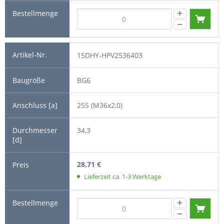
15DHY-HPV2536403
BG6
25S (M36x2,0)
34,3
28,71 €
Lieferzeit ca. 1-3 Werktage