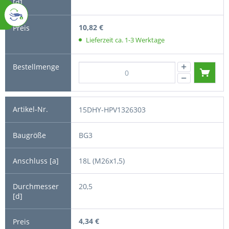
10,82 €
Lieferzeit ca. 1-3 Werktage
15DHY-HPV1326303
BG3
18L (M26x1,5)
20,5
4,34 €