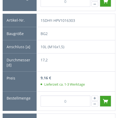
15DHY-HPV1016303
BG2
10L (M16x1,5)
17,2
9,16 €
Lieferzeit ca. 1-3 Werktage