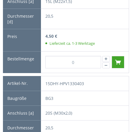
15L (M22x1,5)
20,5
4,50 €
Lieferzeit ca. 1-3 Werktage
15DHY-HPV1330403
BG3
20S (M30x2,0)
20,5