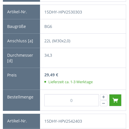
15DHY-HPV2530303
BG6
22L (M30x2,0)
34,3
29,49 €
Lieferzeit ca. 1-3 Werktage
15DHY-HPV2542403