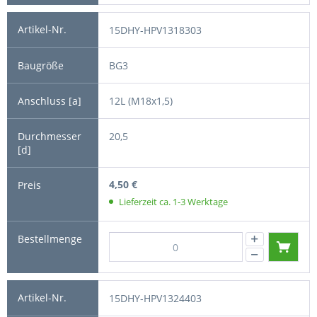
15DHY-HPV1318303
BG3
12L (M18x1,5)
20,5
4,50 €
Lieferzeit ca. 1-3 Werktage
15DHY-HPV1324403