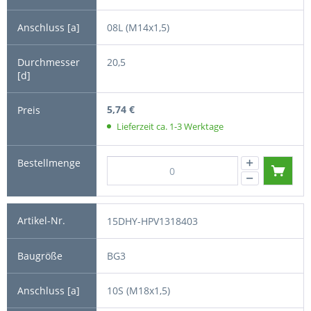
08L (M14x1,5)
20,5
5,74 €
Lieferzeit ca. 1-3 Werktage
15DHY-HPV1318403
BG3
10S (M18x1,5)