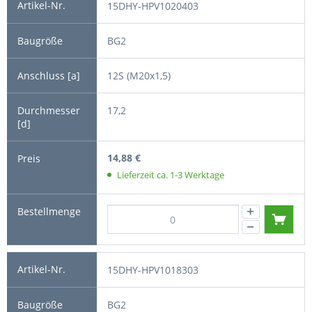
15DHY-HPV1020403
BG2
12S (M20x1,5)
17,2
14,88 €
Lieferzeit ca. 1-3 Werktage
15DHY-HPV1018303
BG2