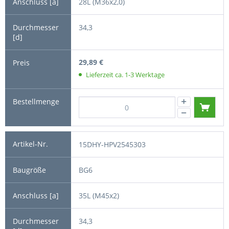
28L (M36x2,0)
34,3
29,89 €
Lieferzeit ca. 1-3 Werktage
15DHY-HPV2545303
BG6
35L (M45x2)
34,3