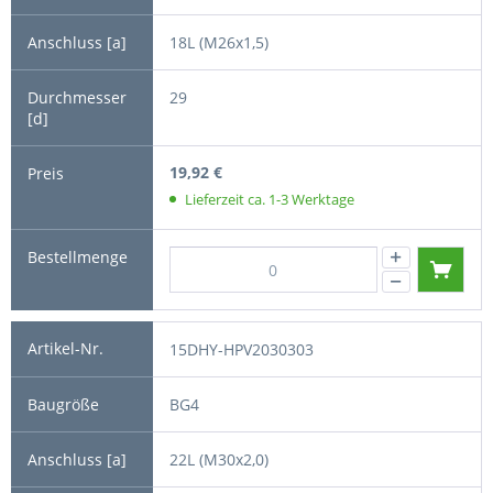
18L (M26x1,5)
29
19,92 €
Lieferzeit ca. 1-3 Werktage
15DHY-HPV2030303
BG4
22L (M30x2,0)