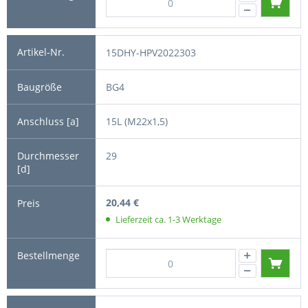
15DHY-HPV2022303
BG4
15L (M22x1,5)
29
20,44 €
Lieferzeit ca. 1-3 Werktage