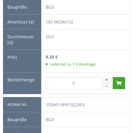
BG3
16S (M24x1,5)
20,5
9,20 €
Lieferzeit ca. 1-3 Werktage
15DHY-HPV1322303
BG3