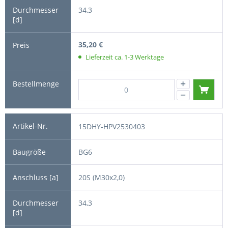
34,3
35,20 €
Lieferzeit ca. 1-3 Werktage
15DHY-HPV2530403
BG6
20S (M30x2,0)
34,3