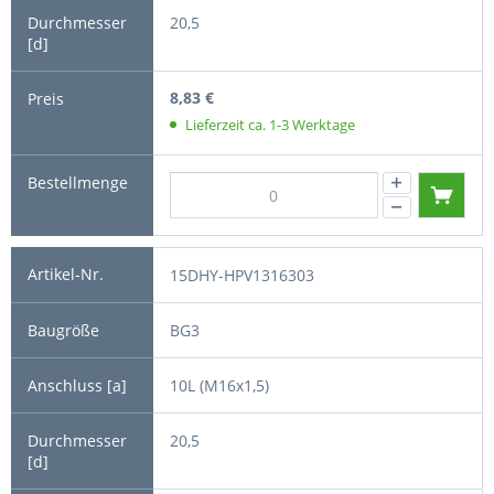
20,5
8,83 €
Lieferzeit ca. 1-3 Werktage
15DHY-HPV1316303
BG3
10L (M16x1,5)
20,5