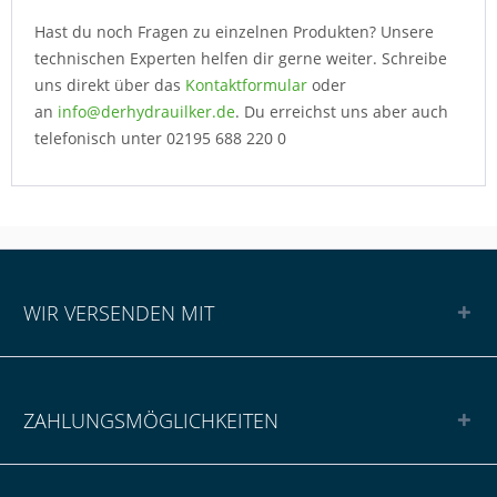
Hast du noch Fragen zu einzelnen Produkten? Unsere
technischen Experten helfen dir gerne weiter. Schreibe
uns direkt über das
Kontaktformular
oder
an
info@derhydrauilker.de
. Du erreichst uns aber auch
telefonisch unter 02195 688 220 0
WIR VERSENDEN MIT
ZAHLUNGSMÖGLICHKEITEN