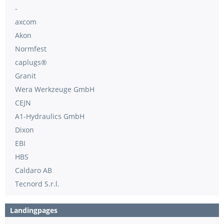
-
axcom
Akon
Normfest
caplugs®
Granit
Wera Werkzeuge GmbH
CEJN
A1-Hydraulics GmbH
Dixon
EBI
HBS
Caldaro AB
Tecnord S.r.l.
Landingpages