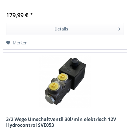
Arbeitstemperatur:
-20 °C bis +80 °C
179,99 € *
Gewindeanschlüsse:
G3/8"
Stromversorgung:
12VDC / 24VDC / 220VAC
Details
Merken
3/2 Wege Umschaltventil 30l/min elektrisch 12V
Hydrocontrol SVE053