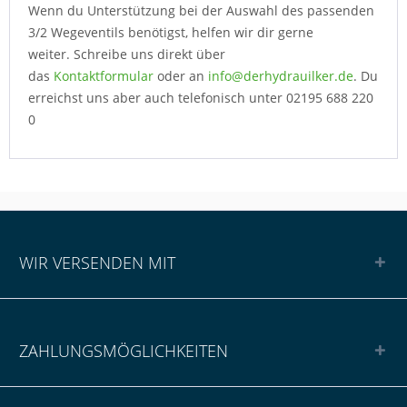
Wenn du Unterstützung bei der Auswahl des passenden
3/2 Wegeventils benötigst, helfen wir dir gerne
weiter.
Schreibe uns direkt über
das
Kontaktformular
oder an
info@derhydrauilker.de
. Du
erreichst uns aber auch telefonisch unter 02195 688 220
0
WIR VERSENDEN MIT
ZAHLUNGSMÖGLICHKEITEN