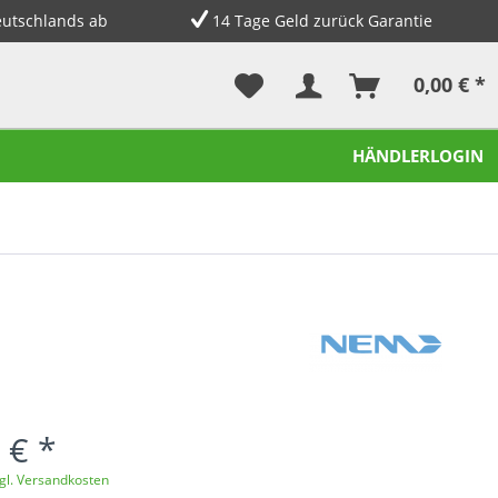
eutschlands ab
14 Tage Geld zurück Garantie
0,00 € *
HÄNDLERLOGIN
 € *
gl. Versandkosten