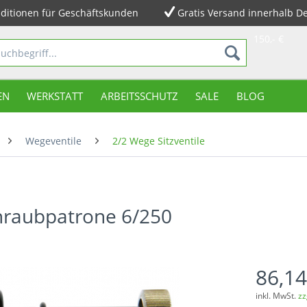
ditionen für Geschäftskunden
Gratis Versand innerhalb D
150,- €
EN
WERKSTATT
ARBEITSSCHUTZ
SALE
BLOG
Wegeventile
2/2 Wege Sitzventile
chraubpatrone 6/250
86,14
inkl. MwSt.
zz