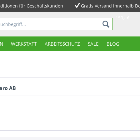
ditionen für Geschäftskunden
Gratis Versand innerhalb D
150,- €
N
WERKSTATT
ARBEITSSCHUTZ
SALE
BLOG
aro AB