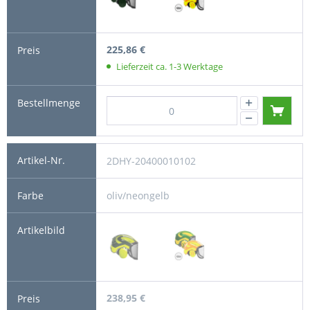
225,86 €
Lieferzeit ca. 1-3 Werktage
2DHY-20400010102
oliv/neongelb
238,95 €