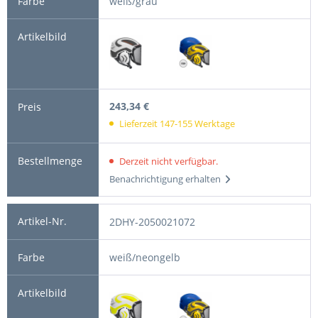
weiß/grau
243,34 €
Lieferzeit 147-155 Werktage
Derzeit nicht verfügbar.
Benachrichtigung erhalten
2DHY-2050021072
weiß/neongelb