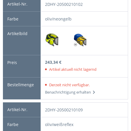
2DHY-20500210102
oliv/neongelb
243,34 €
Artikel aktuell nicht lagernd
Derzeit nicht verfügbar.
Benachrichtigung erhalten
2DHY-20500210109
oliv/weißreflex