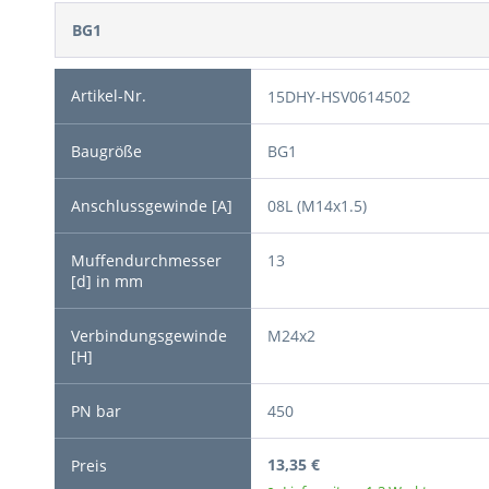
BG1
15DHY-HSV0614502
BG1
08L (M14x1.5)
13
M24x2
450
13,35 €