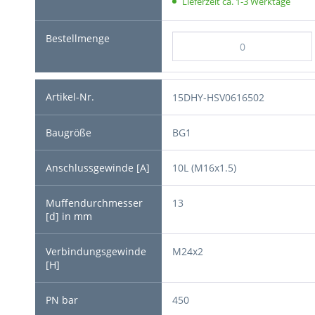
Lieferzeit ca. 1-3 Werktage
15DHY-HSV0616502
BG1
10L (M16x1.5)
13
M24x2
450