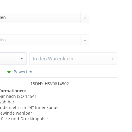
In den
Warenkorb
Bewerten
:
15DHY-HSV0614502
formationen:
ar nach ISO 14541
wählbar
nde metrisch 24° Innenkonus
gewinde wählbar
rücke und Druckimpulse