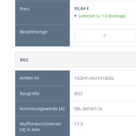
93,84 €
Lieferzeit ca. 1-3 Werktage
BG2
15DHY-HSV1014502
BG2
08L (M14x1.5)
17.5