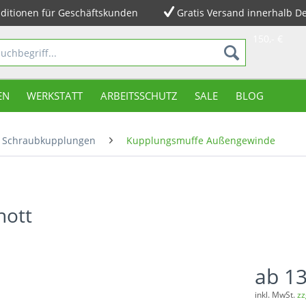
ditionen für Geschäftskunden
Gratis Versand innerhalb D
150,- €
EN
WERKSTATT
ARBEITSSCHUTZ
SALE
BLOG
Schraubkupplungen
Kupplungsmuffe Außengewinde
hott
ab 13
inkl. MwSt.
zz