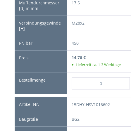
17.5
M28x2
450
14,76 €
Lieferzeit ca. 1-3 Werktage
15DHY-HSV1016602
BG2