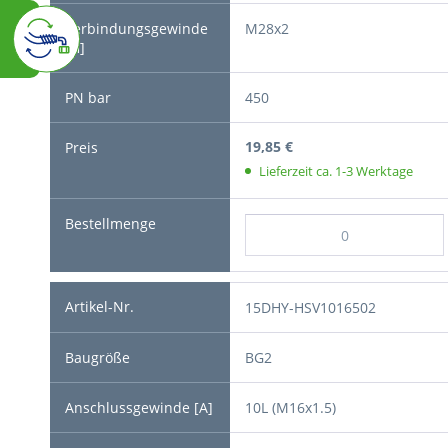
M28x2
450
19,85 €
Lieferzeit ca. 1-3 Werktage
15DHY-HSV1016502
BG2
10L (M16x1.5)