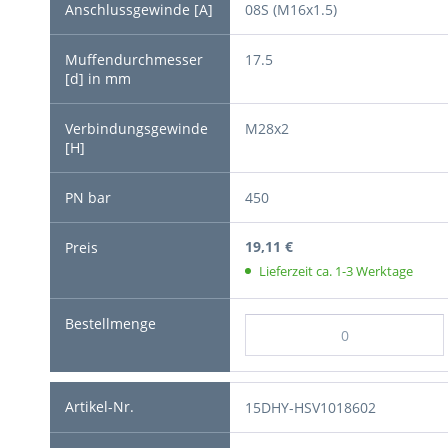
08S (M16x1.5)
17.5
M28x2
450
19,11 €
Lieferzeit ca. 1-3 Werktage
15DHY-HSV1018602