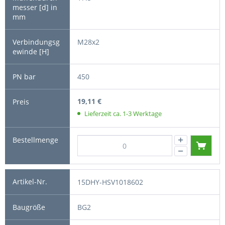
M28x2
450
19,11 €
Lieferzeit ca. 1-3 Werktage
15DHY-HSV1018602
BG2