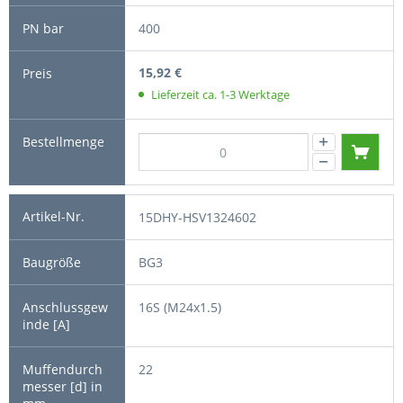
400
15,92 €
Lieferzeit ca. 1-3 Werktage
15DHY-HSV1324602
BG3
16S (M24x1.5)
22