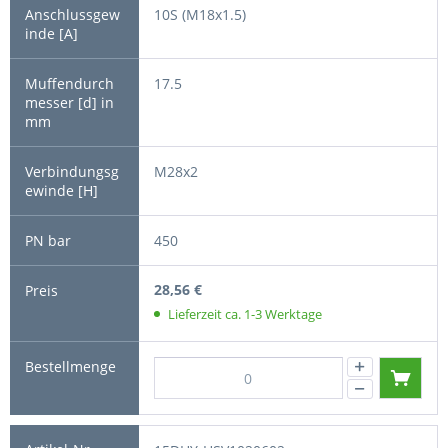
10S (M18x1.5)
17.5
M28x2
450
28,56 €
Lieferzeit ca. 1-3 Werktage