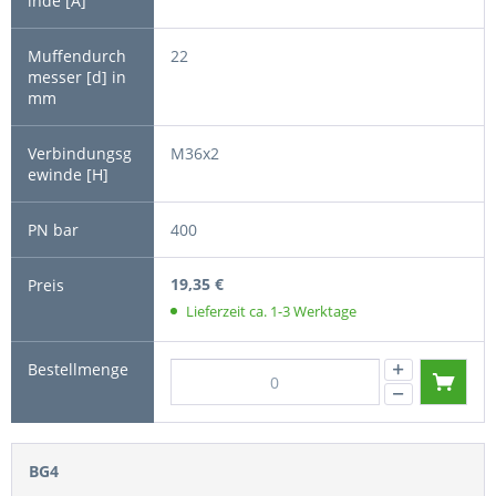
22
M36x2
400
19,35 €
Lieferzeit ca. 1-3 Werktage
BG4