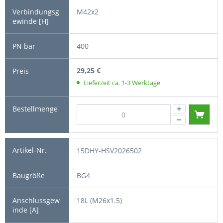
M42x2
400
29,25 €
Lieferzeit ca. 1-3 Werktage
15DHY-HSV2026502
BG4
18L (M26x1.5)