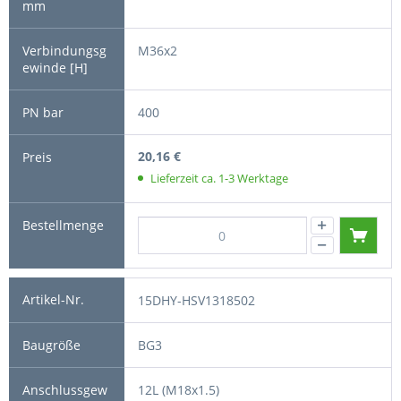
M36x2
400
20,16 €
Lieferzeit ca. 1-3 Werktage
15DHY-HSV1318502
BG3
12L (M18x1.5)