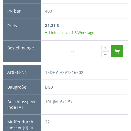
400
21,21 €
Lieferzeit ca. 1-3 Werktage
15DHY-HSV1316502
BG3
10L (M16x1.5)
22