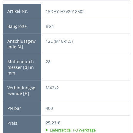
15DHY-HSV2018502
BG4
12L (M18x1.5)
28
M42x2
400
25,23 €
Lieferzeit ca. 1-3 Werktage