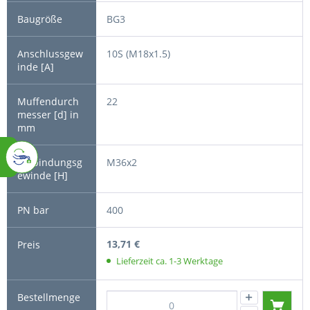
BG3
10S (M18x1.5)
22
M36x2
400
13,71 €
Lieferzeit ca. 1-3 Werktage