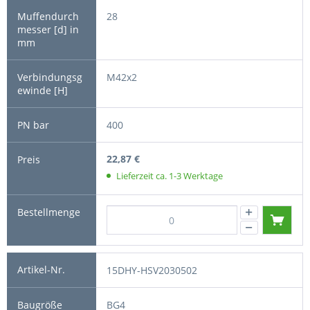
28
M42x2
400
22,87 €
Lieferzeit ca. 1-3 Werktage
15DHY-HSV2030502
BG4