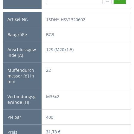
15DHY-HSV1320602
BG3
12S (M20x1.5)
22
M36x2
400
31,73 €