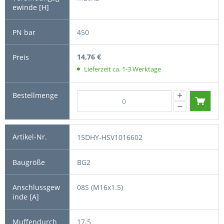
450
14,76 €
Lieferzeit ca. 1-3 Werktage
15DHY-HSV1016602
BG2
08S (M16x1.5)
17.5