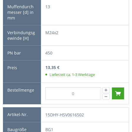
13
M24x2
450
13,35 €
Lieferzeit ca. 1-3 Werktage
15DHY-HSV0616502
BG1