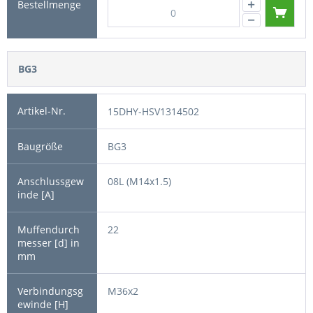
BG3
15DHY-HSV1314502
BG3
08L (M14x1.5)
22
M36x2