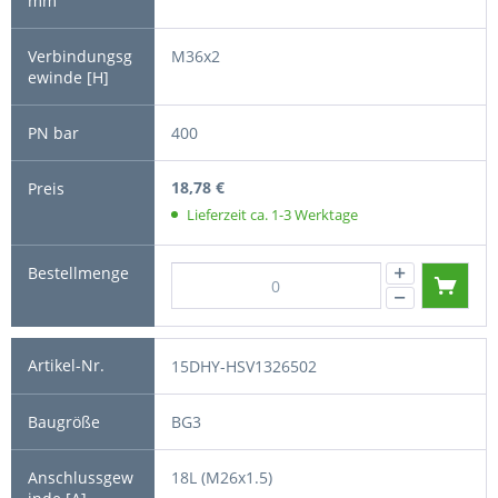
M36x2
400
18,78 €
Lieferzeit ca. 1-3 Werktage
15DHY-HSV1326502
BG3
18L (M26x1.5)