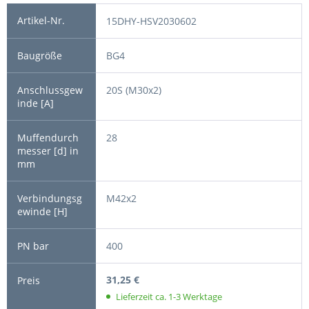
15DHY-HSV2030602
BG4
20S (M30x2)
28
M42x2
400
31,25 €
Lieferzeit ca. 1-3 Werktage