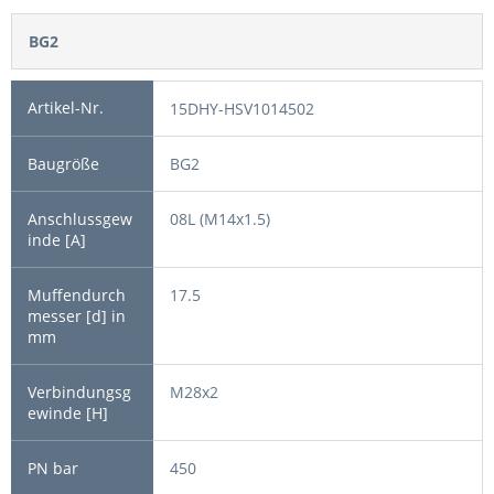
BG2
15DHY-HSV1014502
BG2
08L (M14x1.5)
17.5
M28x2
450