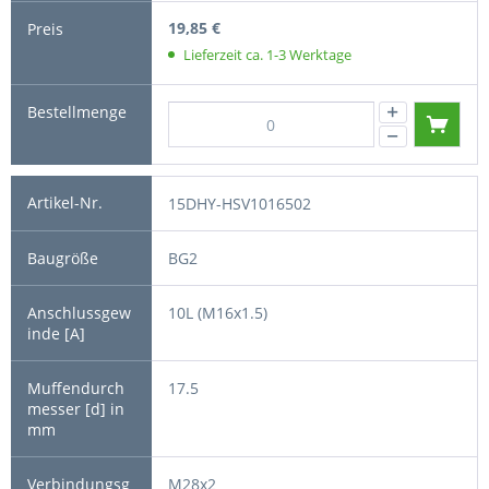
19,85 €
Lieferzeit ca. 1-3 Werktage
15DHY-HSV1016502
BG2
10L (M16x1.5)
17.5
M28x2