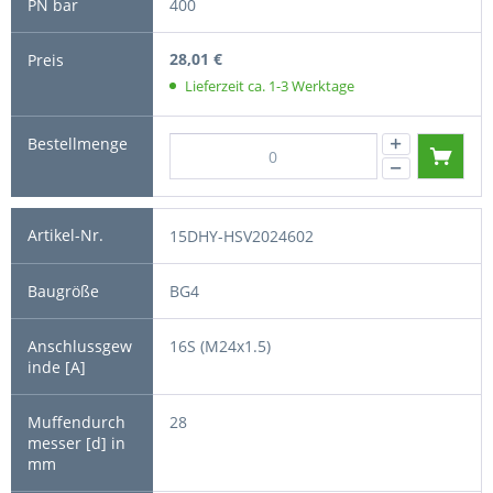
400
28,01 €
Lieferzeit ca. 1-3 Werktage
15DHY-HSV2024602
BG4
16S (M24x1.5)
28