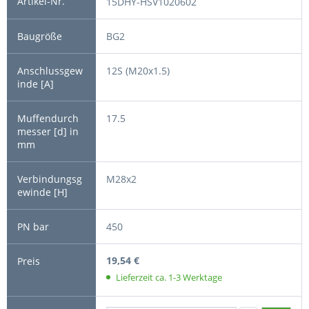
15DHY-HSV1020602
BG2
12S (M20x1.5)
17.5
M28x2
450
19,54 €
Lieferzeit ca. 1-3 Werktage