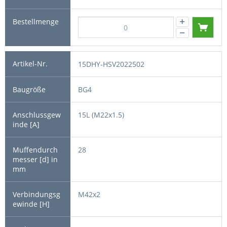
15DHY-HSV2022502
BG4
15L (M22x1.5)
28
M42x2