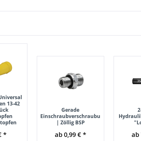
Universal
en 13-42
ück
Gerade
2
pfen
Einschraubverschraubung
Hydrauli
stopfen
| Zöllig BSP
"L
€ *
ab 0,99 € *
ab 