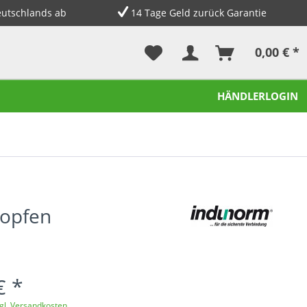
eutschlands ab
14 Tage Geld zurück Garantie
0,00 € *
HÄNDLERLOGIN
topfen
€ *
gl. Versandkosten