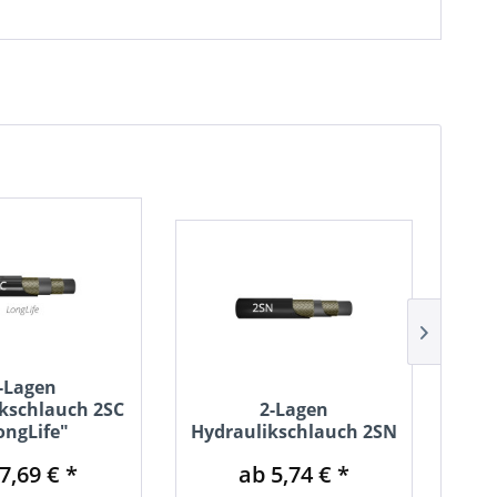
-Lagen
kschlauch 2SC
2-Lagen
ongLife"
Hydraulikschlauch 2SN
Sc
7,69 € *
ab 5,74 € *