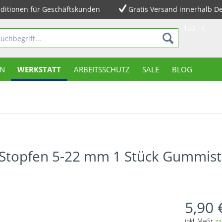
ditionen für Geschäftskunden
Gratis Versand innerhalb D
150,- €
N
WERKSTATT
ARBEITSSCHUTZ
SALE
BLOG
ce Stopfen 5-22 mm 1 Stück Gummis
5,90 
inkl. MwSt.
zz