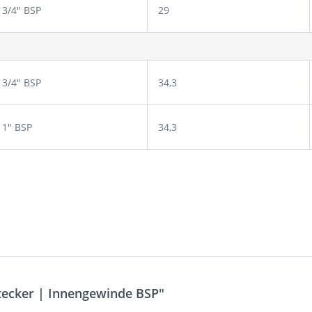
3/4" BSP
29
3/4" BSP
34,3
1" BSP
34,3
tecker | Innengewinde BSP"