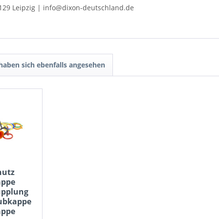
129 Leipzig | info@dixon-deutschland.de
aben sich ebenfalls angesehen
hutz
appe
upplung
aubkappe
appe