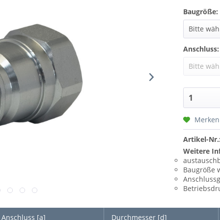
Baugröße:
Anschluss:
Merken
Artikel-Nr.
Weitere In
austauschb
Baugröße 
Anschluss
Betriebsdr
Anschluss [a]
Durchmesser [d]