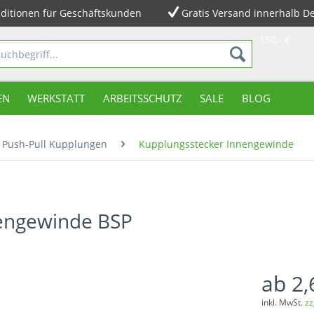
ditionen für Geschäftskunden
Gratis Versand innerhalb D
150,- €
EN
WERKSTATT
ARBEITSSCHUTZ
SALE
BLOG
Push-Pull Kupplungen
Kupplungsstecker Innengewinde
nengewinde BSP
ab 2,
inkl. MwSt.
zz