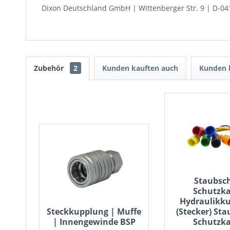
Dixon Deutschland GmbH | Wittenberger Str. 9 | D-04
Zubehör
2
Kunden kauften auch
Kunden h
Staubsc
Schutzk
Hydraulikk
Steckkupplung | Muffe
(Stecker) St
| Innengewinde BSP
Schutzk