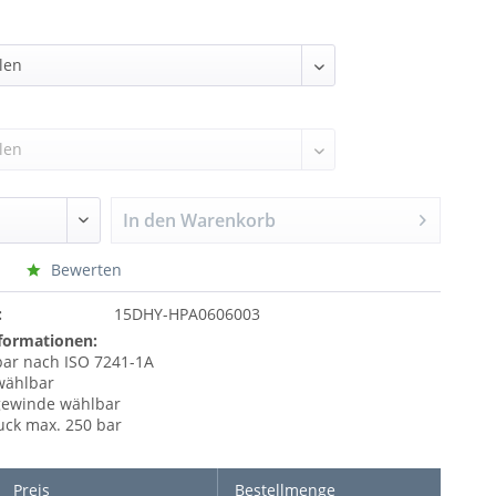
In den
Warenkorb
Bewerten
:
15DHY-HPA0606003
formationen:
ar nach ISO 7241-1A
wählbar
gewinde wählbar
uck max. 250 bar
Preis
Bestellmenge