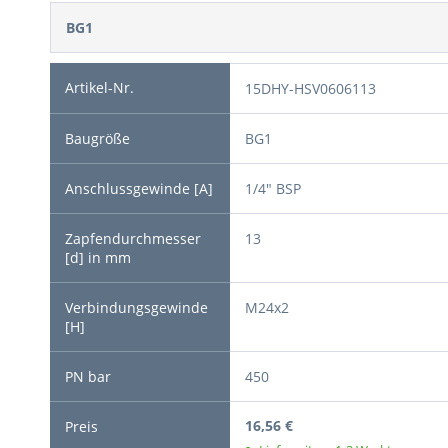
BG1
15DHY-HSV0606113
BG1
1/4" BSP
13
M24x2
450
16,56 €