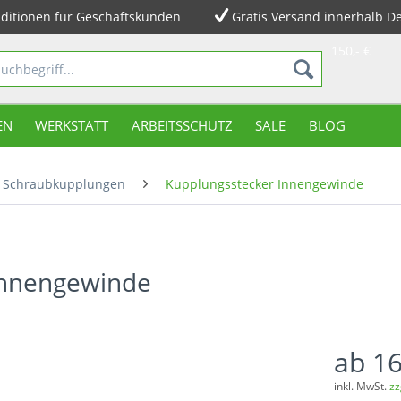
ditionen für Geschäftskunden
Gratis Versand innerhalb D
150,- €
EN
WERKSTATT
ARBEITSSCHUTZ
SALE
BLOG
Schraubkupplungen
Kupplungsstecker Innengewinde
Innengewinde
ab 16
inkl. MwSt.
zz