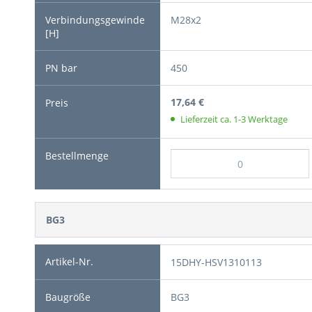
M28x2
450
17,64 €
Lieferzeit ca. 1-3 Werktage
BG3
15DHY-HSV1310113
BG3