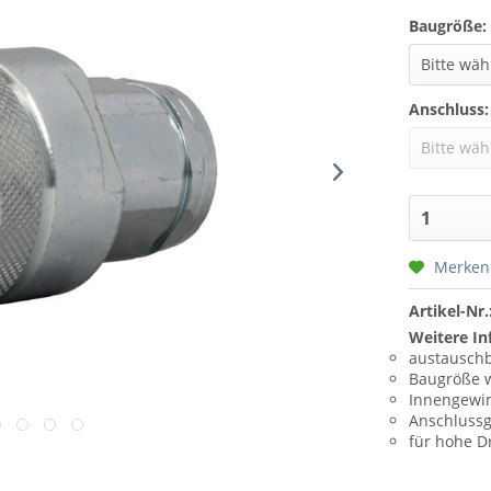
Baugröße:
Anschluss:
Merken
Artikel-Nr.
Weitere In
austauschb
Baugröße 
Innengewin
Anschluss
für hohe D