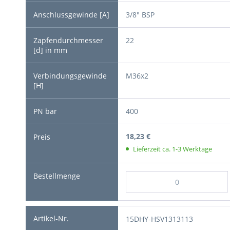
3/8" BSP
22
M36x2
400
18,23 €
Lieferzeit ca. 1-3 Werktage
15DHY-HSV1313113