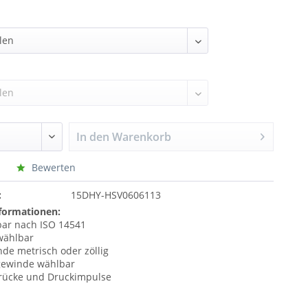
In den
Warenkorb
Bewerten
:
15DHY-HSV0606113
formationen:
ar nach ISO 14541
wählbar
de metrisch oder zöllig
gewinde wählbar
rücke und Druckimpulse