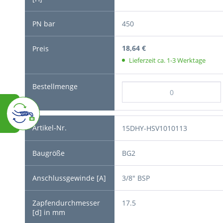
450
18,64 €
Lieferzeit ca. 1-3 Werktage
15DHY-HSV1010113
BG2
3/8" BSP
17.5