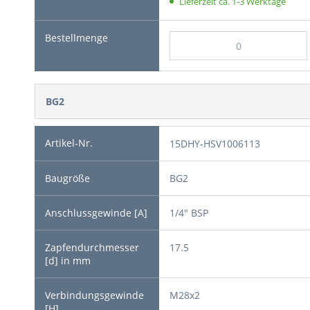
Lieferzeit ca. 1-3 Werktage
BG2
15DHY-HSV1006113
BG2
1/4" BSP
17.5
M28x2