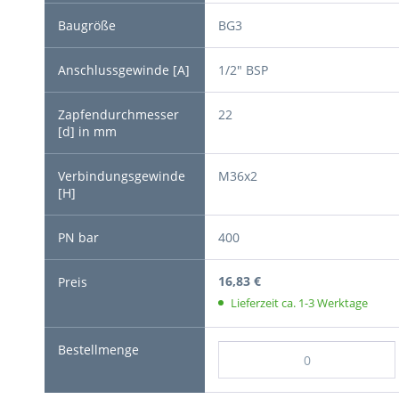
BG3
1/2" BSP
22
M36x2
400
16,83 €
Lieferzeit ca. 1-3 Werktage