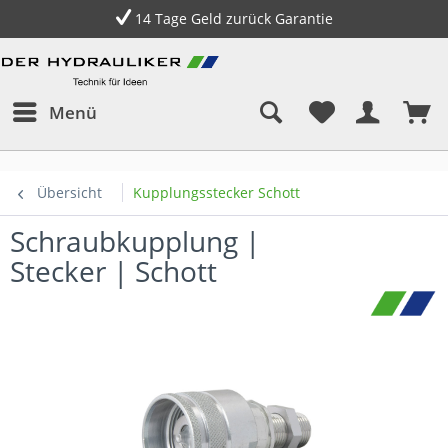
14 Tage Geld zurück Garantie
E
Menü
Übersicht
Kupplungsstecker Schott
Schraubkupplung |
Stecker | Schott