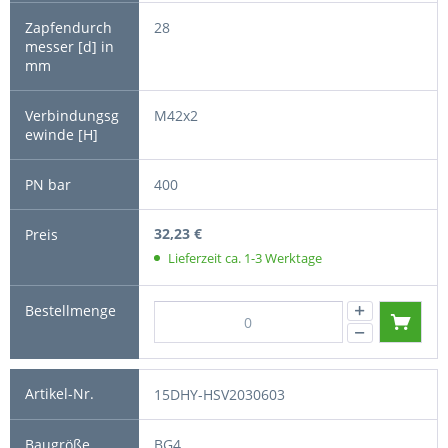
28
M42x2
400
32,23 €
Lieferzeit ca. 1-3 Werktage
15DHY-HSV2030603
BG4