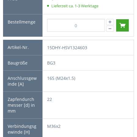
Lieferzeit ca. 1-3 Werktage
15DHY-HSV1324603
BG3
16S (M24x1.5)
22
M36x2