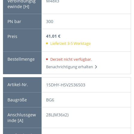
M48x3
300
41,01 €
Lieferzeit 3-5 Werktage
Derzeit nicht verfügbar.
Benachrichtigung erhalten
15DHY-HSV2536503
BG6
28L(M36x2)