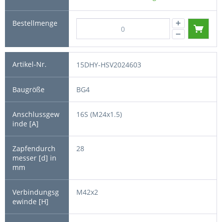
15DHY-HSV2024603
BG4
16S (M24x1.5)
28
M42x2