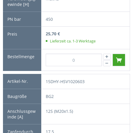
450
25,70 €
Lieferzeit ca. 1-3 Werktage
15DHY-HSV1020603
BG2
12S (M20x1.5)
17.5