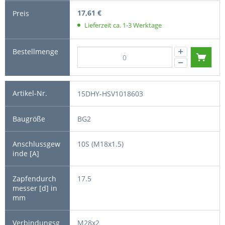
17,61 €
Lieferzeit ca. 1-3 Werktage
15DHY-HSV1018603
BG2
10S (M18x1.5)
17.5
M28x2