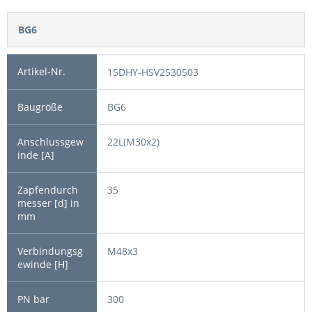
BG6
15DHY-HSV2530503
BG6
22L(M30x2)
35
M48x3
300