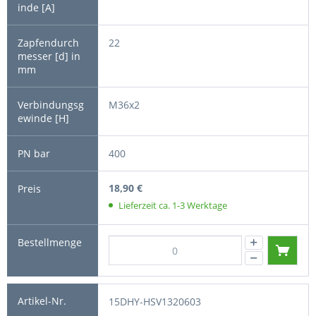
22
M36x2
400
18,90 €
Lieferzeit ca. 1-3 Werktage
15DHY-HSV1320603