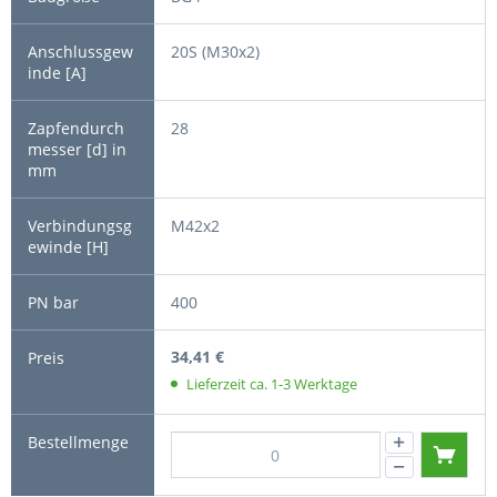
20S (M30x2)
28
M42x2
400
34,41 €
Lieferzeit ca. 1-3 Werktage