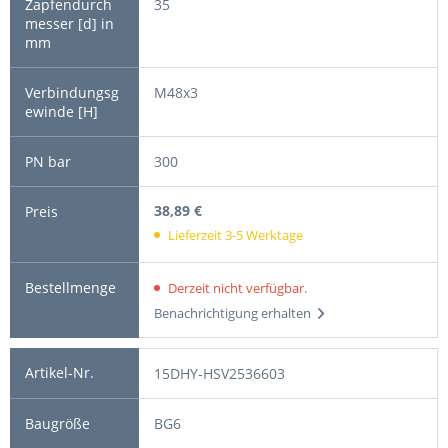
35
M48x3
300
38,89 €
Lieferzeit 3-5 Werktage
Derzeit nicht verfügbar.
Benachrichtigung erhalten
15DHY-HSV2536603
BG6