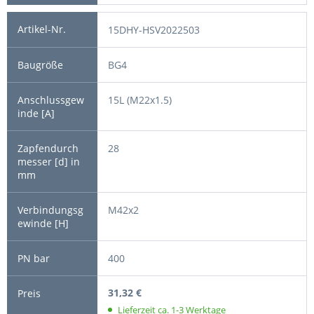
15DHY-HSV2022503
BG4
15L (M22x1.5)
28
M42x2
400
31,32 €
Lieferzeit ca. 1-3 Werktage