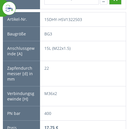
15DHY-HSV1322503
BG3
15L (M22x1.5)
22
M36x2
400
17,75 €