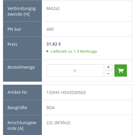
M42x2
400
31,82 €
Lieferzeit ca. 1-3 Werktage
15DHY-HSV2030503
BG4
22L (M30x2)