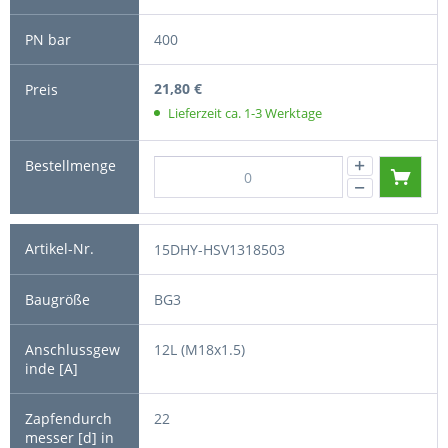
400
21,80 €
Lieferzeit ca. 1-3 Werktage
15DHY-HSV1318503
BG3
12L (M18x1.5)
22