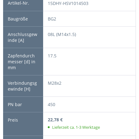
15DHY-HSV1014503
BG2
08L (M14x1.5)
17.5
M28x2
450
22,78 €
Lieferzeit ca. 1-3 Werktage