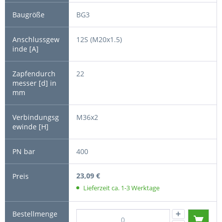
BG3
12S (M20x1.5)
22
M36x2
400
23,09 €
Lieferzeit ca. 1-3 Werktage