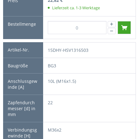
22,82 €
Lieferzeit ca. 1-3 Werktage
15DHY-HSV1316503
BG3
10L (M16x1.5)
22
M36x2