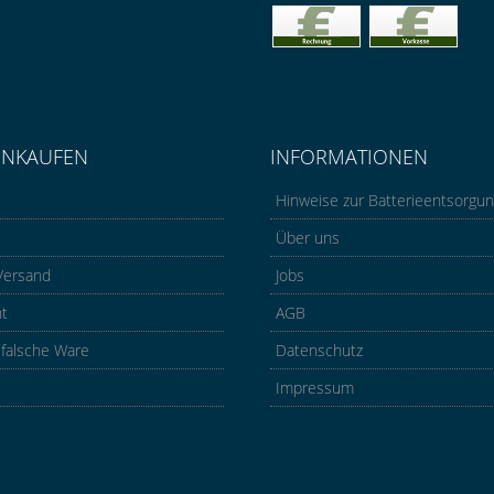
INKAUFEN
INFORMATIONEN
Hinweise zur Batterieentsorgu
Über uns
Versand
Jobs
ht
AGB
 falsche Ware
Datenschutz
Impressum