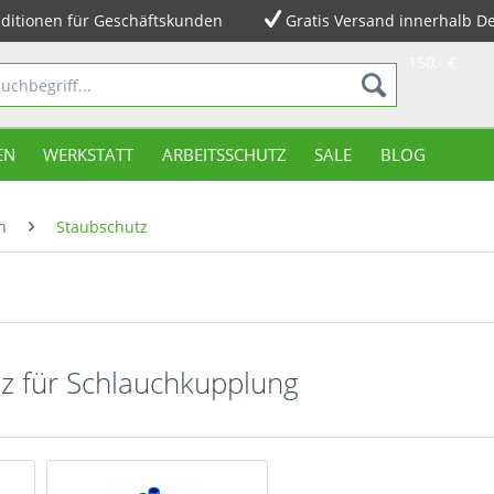
ditionen für Geschäftskunden
Gratis Versand innerhalb D
150,- €
EN
WERKSTATT
ARBEITSSCHUTZ
SALE
BLOG
n
Staubschutz
z für Schlauchkupplung