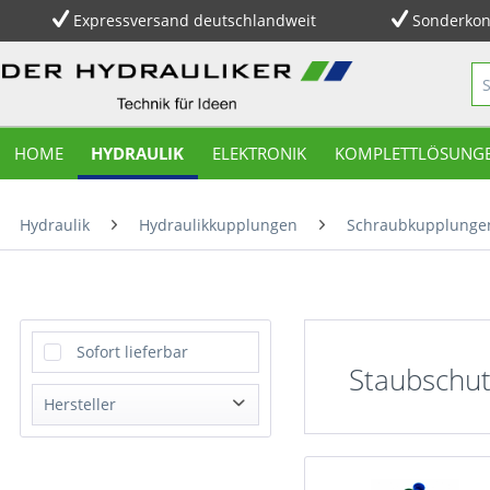
Expressversand deutschlandweit
Sonderkon
HOME
HYDRAULIK
ELEKTRONIK
KOMPLETTLÖSUNG
Hydraulik
Hydraulikkupplungen
Schraubkupplunge
Sofort lieferbar
Staubschut
Hersteller
Dixon