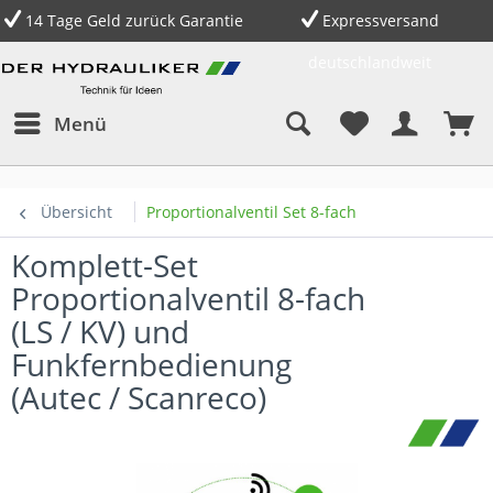
14 Tage Geld zurück Garantie
Expressversand
deutschlandweit
Menü
Übersicht
Proportionalventil Set 8-fach
Komplett-Set
Proportionalventil 8-fach
(LS / KV) und
Funkfernbedienung
(Autec / Scanreco)