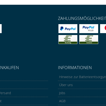
ZAHLUNGSMÖGLICHKEI
INKAUFEN
INFORMATIONEN
Hinweise zur Batterieentsorgu
Über uns
Versand
Jobs
ht
AGB