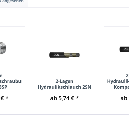
ls angesehen
e
2
rschraubung
2-Lagen
Hydraulik
 BSP
Hydraulikschlauch 2SN
Kompa
 € *
ab 5,74 € *
ab 