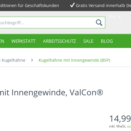
ditionen für Geschäftskunden
Gratis Versand innerhalb D
150,- €
EN
WERKSTATT
ARBEITSSCHUTZ
SALE
BLOG
e Kugelhähne
Kugelhähne mit Innengewinde (BSP)
mit Innengewinde, ValCon®
14,99
inkl. MwSt.
zz