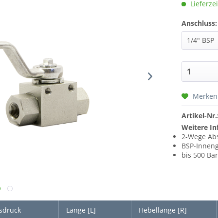
Lieferzei
Anschluss:
Merken
Artikel-Nr.
Weitere In
2-Wege Ab
BSP-Inneng
bis 500 Ba
sdruck
Länge [L]
Hebellänge [R]