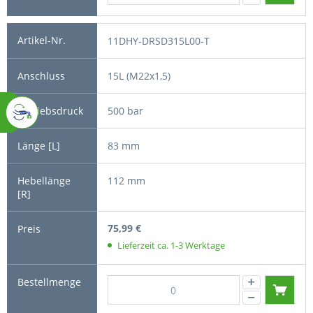
11DHY-DRSD315L00-T
15L (M22x1,5)
500 bar
83 mm
112 mm
75,99 €
Lieferzeit ca. 1-3 Werktage