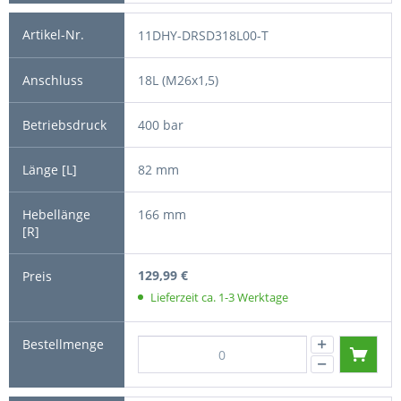
11DHY-DRSD318L00-T
18L (M26x1,5)
400 bar
82 mm
166 mm
129,99 €
Lieferzeit ca. 1-3 Werktage