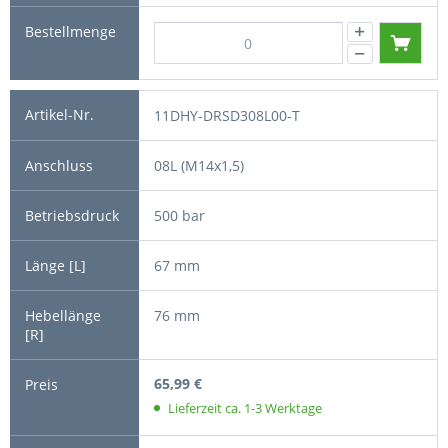
11DHY-DRSD308L00-T
08L (M14x1,5)
500 bar
67 mm
76 mm
65,99 €
Lieferzeit ca. 1-3 Werktage