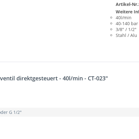
Artikel-Nr.
Weitere In
40l/min
40-140 bar
3/8" / 1/2"
Stahl / Alu
til direktgesteuert - 40l/min - CT-023"
der G 1/2"