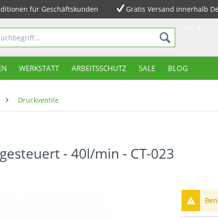
ditionen für Geschäftskunden
Gratis Versand innerhalb D
150,- €
EN
WERKSTATT
ARBEITSSCHUTZ
SALE
BLOG
Druckventile
esteuert - 40l/min - CT-023
Bena