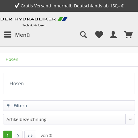
 innerhalb Deutschlands ab 150,- €
14 T
Menü
Hosen
Hosen
Filtern
1
von
2