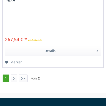
Typ A
267,54 € *
297,26 € *
Details
Merken
1
von
2