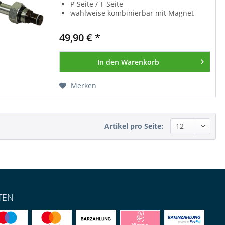
P-Seite / T-Seite
wahlweise kombinierbar mit Magnet
12V
(094001000; 413171235) -
24V
(094002000; 413172432)
49,90 € *
In den
Warenkorb
Merken
Artikel pro Seite:
TEN