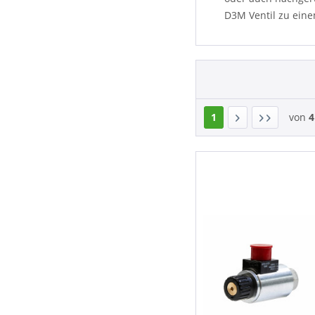
NEM
D3M Ventil zu ein
1
von
4