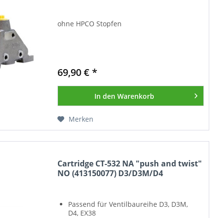
ohne HPCO Stopfen
69,90 € *
In den
Warenkorb
Merken
Cartridge CT-532 NA "push and twist"
NO (413150077) D3/D3M/D4
Passend für Ventilbaureihe D3, D3M,
D4, EX38