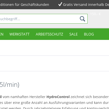
ditionen für Geschäftskunden
Gratis Versand innerhalb D
150,- €
EN
WERKSTATT
ARBEITSSCHUTZ
SALE
BLOG
5l/min)
l
vom namhaften Hersteller
HydroControl
zeichnet sich besonder
s über eine große Anzahl an Ausführungsvarianten und kann durc
stet werden. Durch jahrzehntelange Erfahrung und kontinuierlich