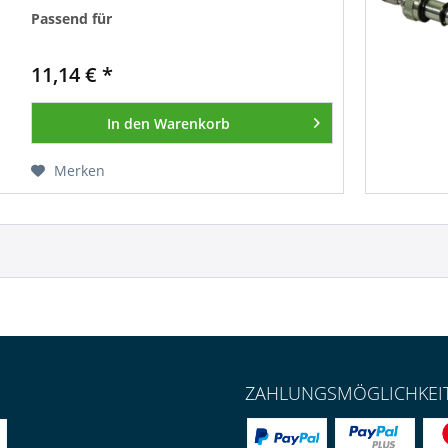
Passend für
HC-D3M, HC-D4, HC-M45
11,14 € *
In den
Warenkorb
Merken
ZAHLUNGSMÖGLICHKEI