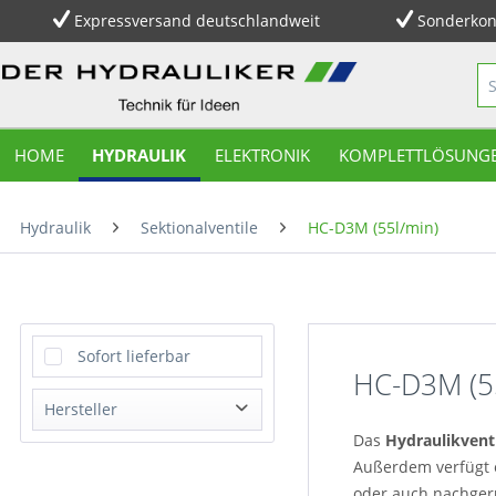
Expressversand deutschlandweit
Sonderkon
HOME
HYDRAULIK
ELEKTRONIK
KOMPLETTLÖSUNG
Hydraulik
Sektionalventile
HC-D3M (55l/min)
Sofort lieferbar
HC-D3M (5
Hersteller
Das
Hydraulikventi
DHY+Partners
Außerdem verfügt e
Hydrocontrol Spa
oder auch nachgerü