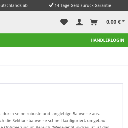
eutschlands ab
14 Tage Geld zurück Garantie
0,00 € *
HÄNDLERLOGIN
s durch seine robuste und langlebige Bauweise aus.
h die Sektionsbauweise schnell konfiguriert, umgebaut
e Optimierung im Bereich "Wegeventil Hydraulik" ist das