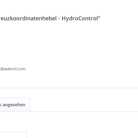
Kreuzkoordinatenhebel - HydroControl"
fo@walvoil.com
ls angesehen