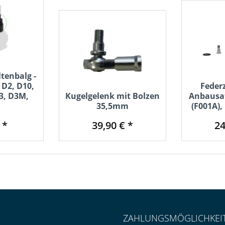
tenbalg -
 D2, D10,
Feder
3, D3M,
Kugelgelenk mit Bolzen
Anbausat
35,5mm
(F001A),
 *
39,90 € *
24
ZAHLUNGSMÖGLICHKEI