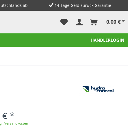
eutschlands ab
14 Tage Geld zurück Garantie
0,00 € *
HÄNDLERLOGIN
 € *
gl. Versandkosten