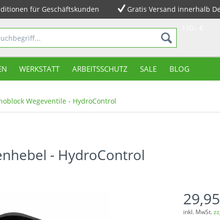
ditionen für Geschäftskunden
Gratis Versand innerhalb D
150,- €
EN
WERKSTATT
ARBEITSSCHUTZ
SALE
BLOG
oblock Wegeventile - HydroControl
enhebel - HydroControl
29,95
inkl. MwSt.
zz