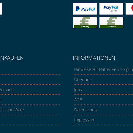
INKAUFEN
INFORMATIONEN
Hinweise zur Batterieentsorgu
Über uns
Versand
Jobs
ht
AGB
 falsche Ware
Datenschutz
Impressum