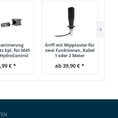
zentrierung
Griff mit Wipptaster für
z kpl. für M45
zwei Funktionen, Kabel
Anb
 HydroControl
1 oder 2 Meter
(F0
,99 € *
ab 39,90 € *
TEN