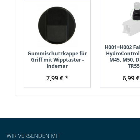
H001=H002 Fal
Gummischutzkappe für
HydroControl
Griff mit Wipptaster -
M45, M50, D
Indemar
TR55
7,99 € *
6,99 €
WIR VERSENDEN MIT