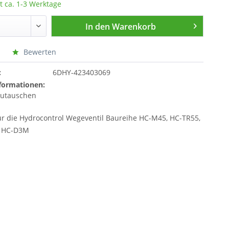
t ca. 1-3 Werktage
In den
Warenkorb
Bewerten
:
6DHY-423403069
formationen:
zutauschen
ür die Hydrocontrol Wegeventil Baureihe HC-M45, HC-TR55,
 HC-D3M