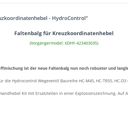
uzkoordinatenhebel - HydroControl"
Faltenbalg für Kreuzkoordinatenhebel
(Vorgängermodel: 6DHY-423403035)
fmischung ist der neue Faltenbalg nun noch robuster und langle
 für die Hydrocontrol Wegeventil Baureihe HC-M45, HC-TR55, HC-D
ndhebel Kit mit Ersatzteilen in einer Explosionszeichnung. Auf An