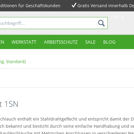
ditionen für Geschäftskunden
Gratis Versand innerhalb D
150,- €
EN
WERKSTATT
ARBEITSSCHUTZ
SALE
BLOG
ig, Standard)
t 1SN
chlauch enthält ein Stahldrahtgeflecht und entspricht damit der D
ch bekannt und besticht durch seine einfache Handhabung und sei
Hydraulikschläuche mit Metrischen Anschlüssen in verschiedenen 