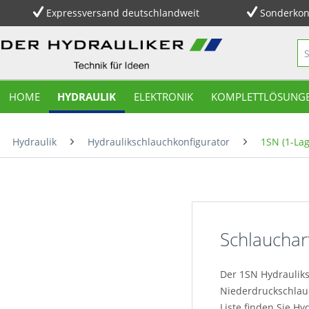
Expressversand deutschlandweit
Sonderkon
HOME
HYDRAULIK
ELEKTRONIK
KOMPLETTLÖSUNG
Hydraulik
Hydraulikschlauchkonfigurator
1SN (1-Lag
Schlauchar
Der 1SN Hydrauliks
Niederdruckschlau
Liste finden Sie 