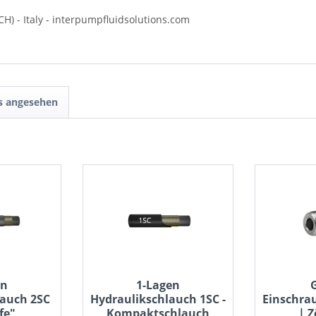
CH) - Italy - interpumpfluidsolutions.com
ls angesehen
en
1-Lagen
lauch 2SC
Hydraulikschlauch 1SC -
Einschra
fe"
Kompaktschlauch
| Z