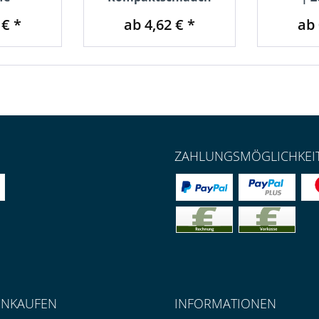
 € *
ab 4,62 € *
ab 
ZAHLUNGSMÖGLICHKEI
INKAUFEN
INFORMATIONEN