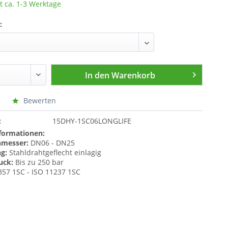
t ca. 1-3 Werktage
:
In den
Warenkorb
Bewerten
:
15DHY-1SC06LONGLIFE
formationen:
messer:
DN06 - DN25
ng:
Stahldrahtgeflecht einlagig
uck:
Bis zu 250 bar
57 1SC - ISO 11237 1SC