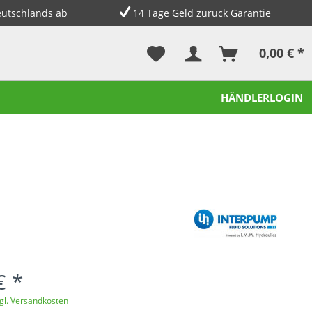
eutschlands ab
14 Tage Geld zurück Garantie
0,00 € *
HÄNDLERLOGIN
€ *
gl. Versandkosten