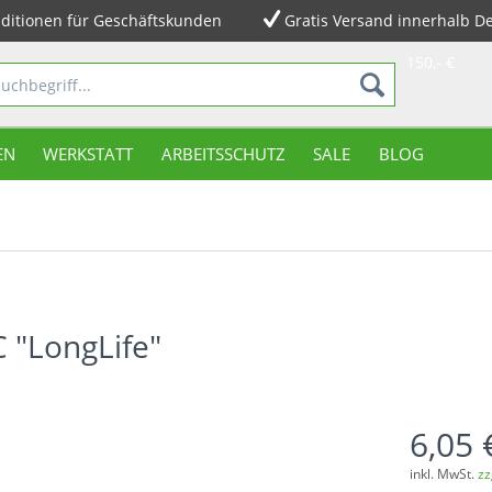
ditionen für Geschäftskunden
Gratis Versand innerhalb D
150,- €
EN
WERKSTATT
ARBEITSSCHUTZ
SALE
BLOG
 "LongLife"
6,05 
inkl. MwSt.
zz