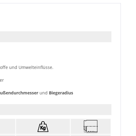
toffe und Umwelteinflüsse.
er
Außendurchmesser
und
Biegeradius