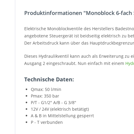
Produktinformationen "Monoblock 6-fach 5
Elektrische Monoblockventile des Herstellers Badestn
angebotene Steuergerät ist beidseitig elektrisch zu b
Der Arbeitsdruck kann über das Hauptdruckbegrenzung
Dieses Hydraulikventil kann auch als Erweiterung zu 
Ausgang 2 eingeschraubt. Nun einfach mit einem
Hyd
Technische Daten:
Qmax: 50 l/min
Pmax: 350 bar
P/T - G1/2" A/B - G 3/8"
12V / 24V (elektrisch betätigt)
A & B in Mittelstellung gesperrt
P - T verbunden