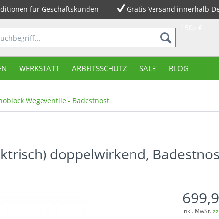
ditionen für Geschäftskunden
Gratis Versand innerhalb D
150,- €
EN
WERKSTATT
ARBEITSSCHUTZ
SALE
BLOG
oblock Wegeventile - Badestnost
ektrisch) doppelwirkend, Badestnos
699,9
inkl. MwSt.
zz