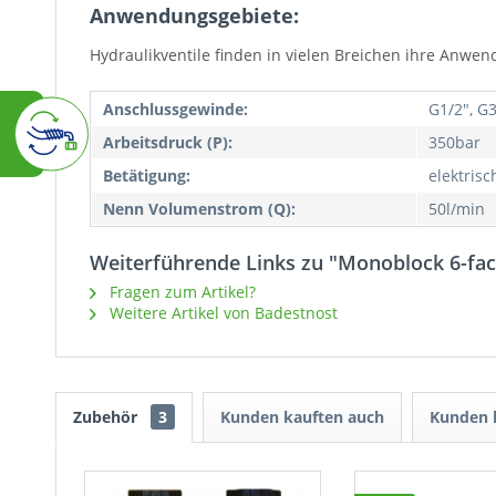
Anwendungsgebiete:
Hydraulikventile finden in vielen Breichen ihre Anw
Anschlussgewinde:
G1/2", G3
Arbeitsdruck (P):
350bar
Betätigung:
elektrisc
Nenn Volumenstrom (Q):
50l/min
Weiterführende Links zu "Monoblock 6-fach
Fragen zum Artikel?
Weitere Artikel von Badestnost
Zubehör
3
Kunden kauften auch
Kunden h