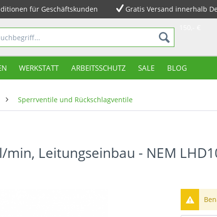
ditionen für Geschäftskunden
Gratis Versand innerhalb D
150,- €
EN
WERKSTATT
ARBEITSSCHUTZ
SALE
BLOG
Sperrventile und Rückschlagventile
0l/min, Leitungseinbau - NEM LHD1
Bena