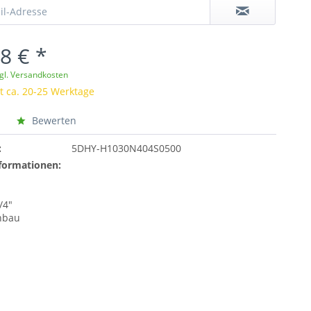
8 € *
gl. Versandkosten
it ca. 20-25 Werktage
Bewerten
:
5DHY-H1030N404S0500
formationen:
/4"
nbau