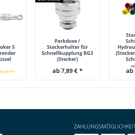
Sta
Parkdose /
Sch
Joker S
Steckerhalter für
Hydrau
erender
Schnellkupplung BG3
(Stecke
üssel
(Stecker)
Sch
In
ab 7,89 € *
ab 
51,36 € *
ZAHLUNGSMÖGLICHKEI