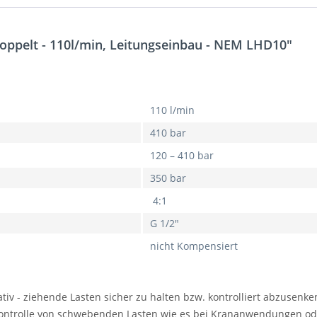
oppelt - 110l/min, Leitungseinbau - NEM LHD10"
110 l/min
410 bar
120 – 410 bar
350 bar
4:1
G 1/2"
nicht Kompensiert
tiv - ziehende Lasten sicher zu halten bzw. kontrolliert abzusenke
ontrolle von schwebenden Lasten wie es bei Krananwendungen oder