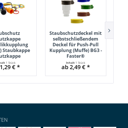
ubschutz
Staubschutzdeckel mit
utzkappe
selbstschließendem
likkupplung
Deckel für Push-Pull
r) Staubkappe
Kupplung (Muffe) BG3 -
Auß
utzkappe
Faster®
B
halt
1 Stück
Inhalt
1 Stück
1,29 € *
ab 2,49 € *
TEN