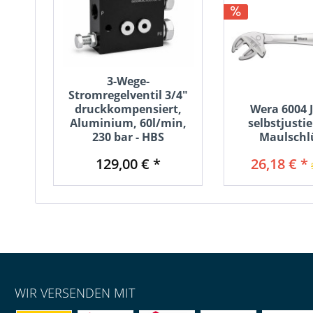
3-Wege-
Stromregelventil 3/4"
druckkompensiert,
Wera 6004 
Aluminium, 60l/min,
selbstjusti
230 bar - HBS
Maulschl
129,00 € *
26,18 € *
WIR VERSENDEN MIT