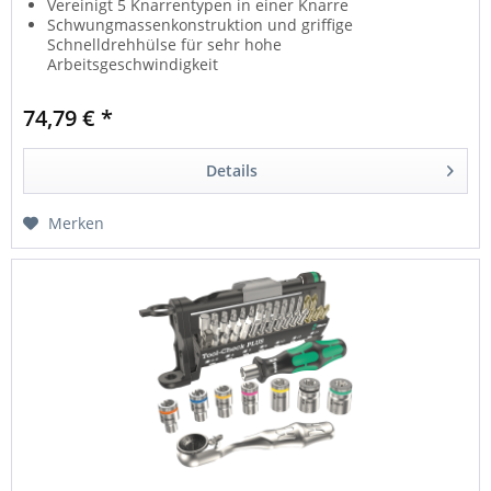
Vereinigt 5 Knarrentypen in einer Knarre
Schwungmassenkonstruktion und griffige
Schnelldrehhülse für sehr hohe
Arbeitsgeschwindigkeit
Auch als Schraubendreher einsetzbar
Feinverzahnung für geringen Rückholwinkel
74,79 € *
Falttasche zur Befestigung am Gürtel
Details
Merken