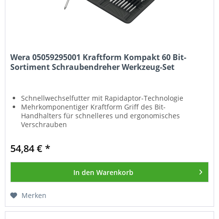
Wera 05059295001 Kraftform Kompakt 60 Bit-
Sortiment Schraubendreher Werkzeug-Set
Schnellwechselfutter mit Rapidaptor-Technologie
Mehrkomponentiger Kraftform Griff des Bit-
Handhalters für schnelleres und ergonomisches
Verschrauben
Mit Sechskantabrollschutz gegen Wegrollen
Hex-Plus lässt Innensechskantschrauben länger leben
54,84 € *
Geeignet zum Andocken an das Wera 2go System
In den
Warenkorb
Merken