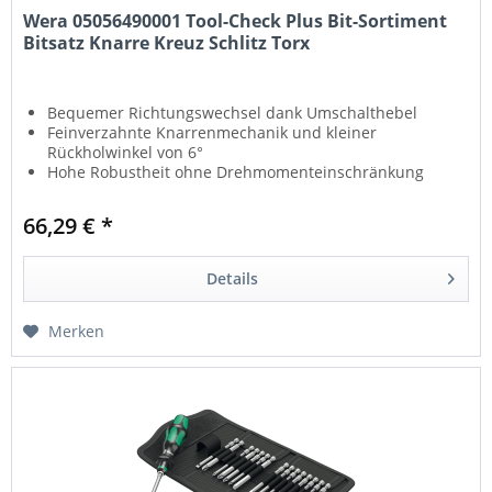
Wera 05056490001 Tool-Check Plus Bit-Sortiment
Bitsatz Knarre Kreuz Schlitz Torx
Bequemer Richtungswechsel dank Umschalthebel
Feinverzahnte Knarrenmechanik und kleiner
Rückholwinkel von 6°
Hohe Robustheit ohne Drehmomenteinschränkung
Schnellwechselfutter mit Rapidaptor-Technologie
Mit Werkzeugfinder Take ist easy: Farbkennzeichnung
66,29 € *
nach Größen
Details
Merken