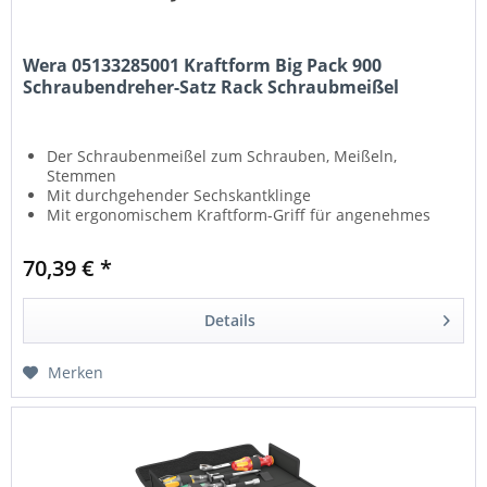
Wera 05133285001 Kraftform Big Pack 900
Schraubendreher-Satz Rack Schraubmeißel
Der Schraubenmeißel zum Schrauben, Meißeln,
Stemmen
Mit durchgehender Sechskantklinge
Mit ergonomischem Kraftform-Griff für angenehmes
und ermüdungsarmes Arbeiten
Mit Schlagkappe und Schlüsselhilfe zur Übertragung
70,39 € *
höherer Drehmomente
Die Wera Black Point-Spitze bietet Passgenauigkeit
und optimierten Korrosionsschutz
Details
Merken