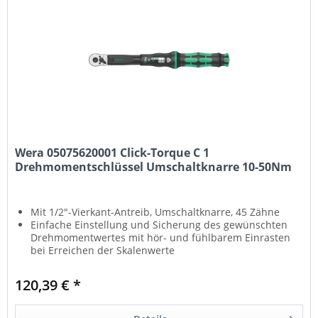
Wera 05075620001 Click-Torque C 1
Drehmomentschlüssel Umschaltknarre 10-50Nm
Mit 1/2"-Vierkant-Antreib, Umschaltknarre, 45 Zähne
Einfache Einstellung und Sicherung des gewünschten
Drehmomentwertes mit hör- und fühlbarem Einrasten
bei Erreichen der Skalenwerte
Sicher dosierte Kraft: bei Erreichen des eingestellten
Werts löst der Drehmomentschlüssel hör- und fühlbar
120,39 € *
aus
Messbereich: 10-50 Nm; Präzision +- 3% gemäß DIN
EN ISO 6789-1:2017-07