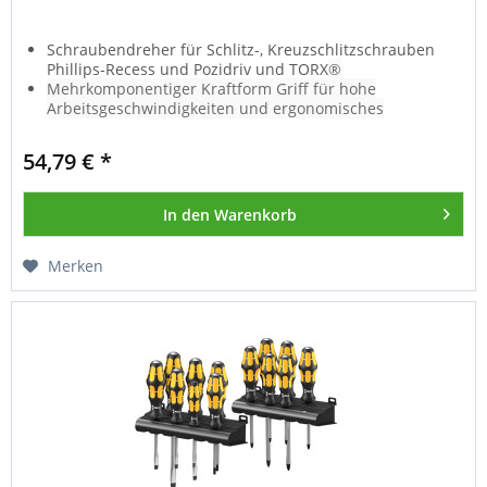
Schraubendreher für Schlitz-, Kreuzschlitzschrauben
Phillips-Recess und Pozidriv und TORX
®
Mehrkomponentiger Kraftform Griff für hohe
Arbeitsgeschwindigkeiten und ergonomisches
Verschrauben
Mit Werkzeugfinder Take it easy: Farbkennzeichnung
54,79 € *
nach Profilen und Größenstempelung
Mit Sechskantabrollschutz gegen Wegrollen
Mit Lasergrip-Spitze für mehr Halt im Schraubenkopf
In den
Warenkorb
Merken