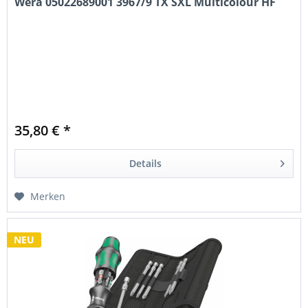
Wera 05022689001 3967/9 TX SXL Multicolour HF
35,80 € *
Details
Merken
NEU