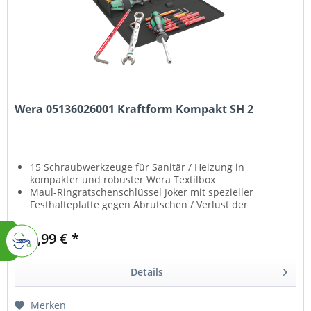
Wera 05136026001 Kraftform Kompakt SH 2
15 Schraubwerkzeuge für Sanitär / Heizung in
kompakter und robuster Wera Textilbox
Maul-Ringratschenschlüssel Joker mit spezieller
Festhalteplatte gegen Abrutschen / Verlust der
Schraube
VDE_isolierter Kraftform Handhalter und
111,99 € *
Wechselklingen mit reduziertem Klingendurchmesser
Kraftform Schraubmeißel mit durchgehender
Sechskantklinge und integrierter Schlagkappe
Details
Hohlschaft-Steckschlüssel-Schraubendreher zum
Verschrauben von Muttern an langen Bolzen
Merken