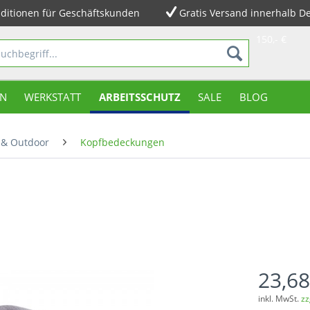
ditionen für Geschäftskunden
Gratis Versand innerhalb D
150,- €
N
WERKSTATT
ARBEITSSCHUTZ
SALE
BLOG
 & Outdoor
Kopfbedeckungen
23,68
inkl. MwSt.
zz