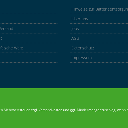
Hinweise zur Batterieentsorgu
Über uns
Versand
Jobs
ht
AGB
 falsche Ware
Datenschutz
Impressum
chen Mehrwertsteuer zzgl.
Versandkosten
und ggf.
Mindermengenzuschlag
, wenn 