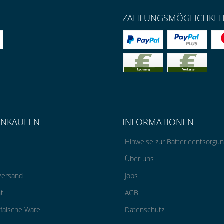
ZAHLUNGSMÖGLICHKEI
INKAUFEN
INFORMATIONEN
Hinweise zur Batterieentsorgu
Über uns
Versand
Jobs
ht
AGB
 falsche Ware
Datenschutz