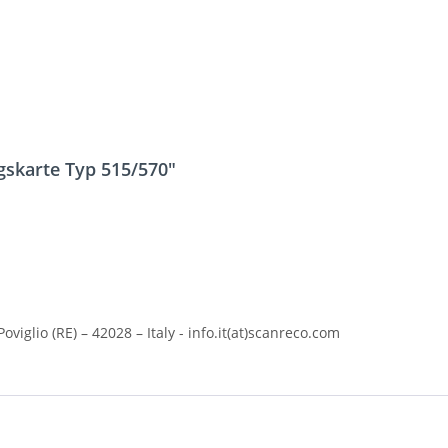
gskarte Typ 515/570"
Poviglio (RE) – 42028 – Italy -
info.it(at)scanreco.com