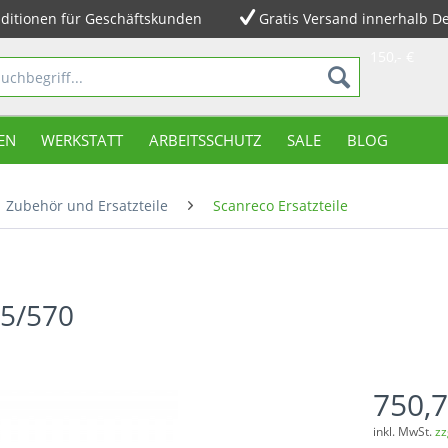
ditionen für Geschäftskunden
Gratis Versand innerhalb D
150,- €
EN
WERKSTATT
ARBEITSSCHUTZ
SALE
BLOG
Zubehör und Ersatzteile
Scanreco Ersatzteile
15/570
750,7
inkl. MwSt.
zz