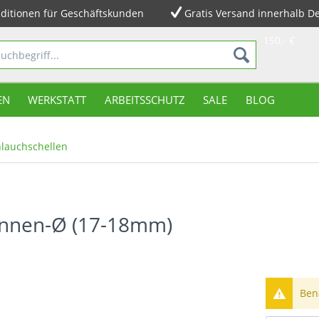
ditionen für Geschäftskunden
Gratis Versand innerhalb D
150,- €
EN
WERKSTATT
ARBEITSSCHUTZ
SALE
BLOG
lauchschellen
 Innen-Ø (17-18mm)
Bena