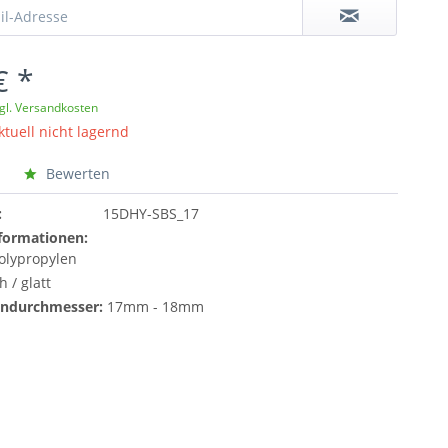
€ *
gl. Versandkosten
ktuell nicht lagernd
Bewerten
:
15DHY-SBS_17
formationen:
olypropylen
h / glatt
ndurchmesser:
17mm - 18mm