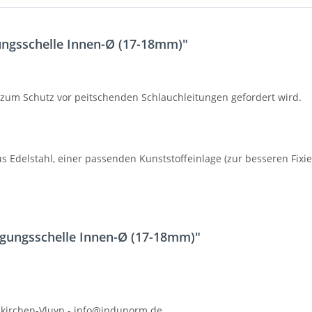
ungsschelle Innen-Ø (17-18mm)"
 zum Schutz vor peitschenden Schlauchleitungen gefordert wird.
 Edelstahl, einer passenden Kunststoffeinlage (zur besseren Fixi
igungsschelle Innen-Ø (17-18mm)"
kirchen-Vluyn - info@indunorm.de