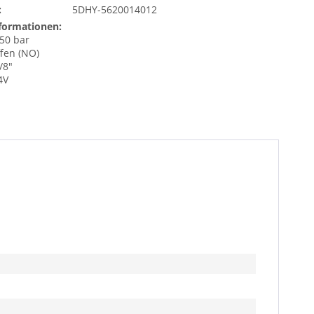
:
5DHY-5620014012
formationen:
350 bar
ffen (NO)
/8"
4V