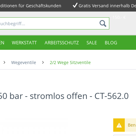
ditionen für Geschäftskunden
Gratis Versand innerhalb D
150,- €
EN
WERKSTATT
ARBEITSSCHUTZ
SALE
BLOG
Wegeventile
2/2 Wege Sitzventile
50 bar - stromlos offen - CT-562.0
Bena