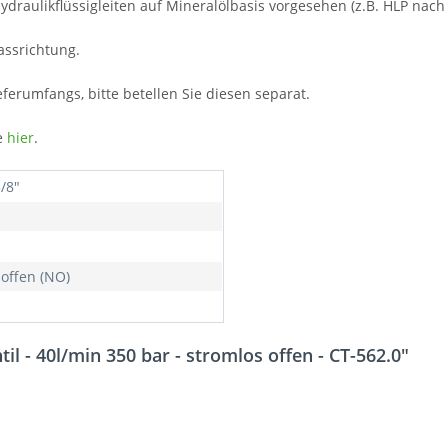
ydraulikflüssigleiten auf Mineralölbasis vorgesehen (z.B. HLP nach
assrichtung.
eferumfangs, bitte betellen Sie diesen separat.
e
hier
.
/8"
 offen (NO)
l - 40l/min 350 bar - stromlos offen - CT-562.0"