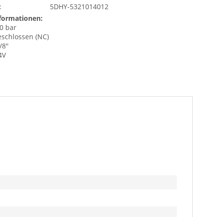
:
5DHY-5321014012
formationen:
50 bar
eschlossen (NC)
/8"
4V