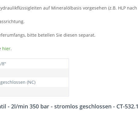
ydraulikflüssigleiten auf Mineralölbasis vorgesehen (z.B. HLP nach
assrichtung.
eferumfangs, bitte betellen Sie diesen separat.
e
hier
.
/8"
 geschlossen (NC)
il - 2l/min 350 bar - stromlos geschlossen - CT-532.