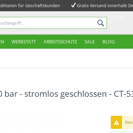
ditionen für Geschäftskunden
Gratis Versand innerhalb D
150,- €
EN
WERKSTATT
ARBEITSSCHUTZ
SALE
BLOG
0 bar - stromlos geschlossen - CT-5
Bena