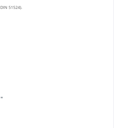
 DIN 51524).
1"