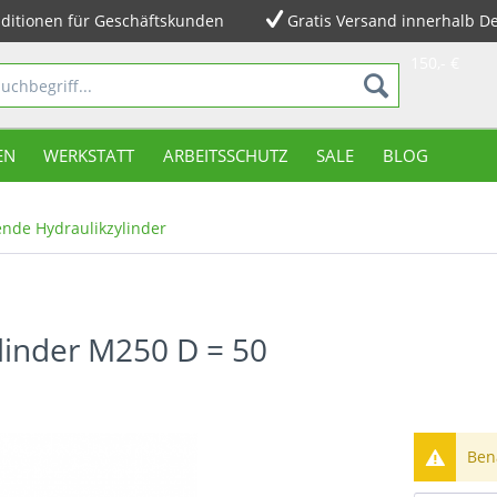
ditionen für Geschäftskunden
Gratis Versand innerhalb D
150,- €
EN
WERKSTATT
ARBEITSSCHUTZ
SALE
BLOG
nde Hydraulikzylinder
linder M250 D = 50
Bena