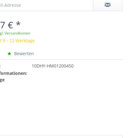
7 € *
gl. Versandkosten
t 9 - 12 Werktage
Bewerten
:
10DHY-HM01200450
formationen:
ge