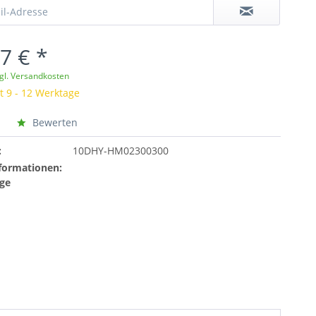
7 € *
gl. Versandkosten
t 9 - 12 Werktage
Bewerten
:
10DHY-HM02300300
formationen:
ge