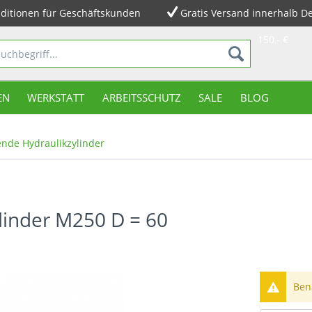
ditionen für Geschäftskunden
Gratis Versand innerhalb D
150,- €
EN
WERKSTATT
ARBEITSSCHUTZ
SALE
BLOG
nde Hydraulikzylinder
linder M250 D = 60
Bena