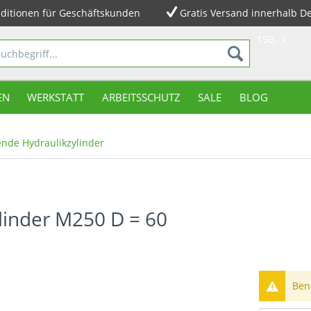
ditionen für Geschäftskunden
Gratis Versand innerhalb D
150,- €
EN
WERKSTATT
ARBEITSSCHUTZ
SALE
BLOG
nde Hydraulikzylinder
linder M250 D = 60
Bena