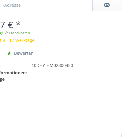
7 € *
gl. Versandkosten
t 9 - 12 Werktage
Bewerten
:
10DHY-HM02300450
formationen:
ge