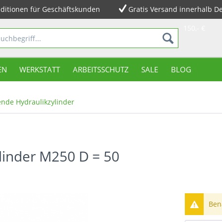
ditionen für Geschäftskunden
Gratis Versand innerhalb D
150,- €
EN
WERKSTATT
ARBEITSSCHUTZ
SALE
BLOG
nde Hydraulikzylinder
linder M250 D = 50
Bena