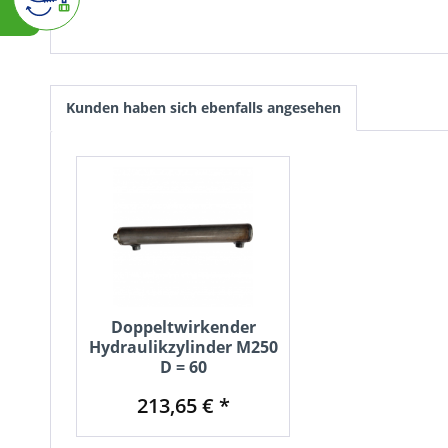
Kunden haben sich ebenfalls angesehen
Doppeltwirkender
Hydraulikzylinder M250
D = 60
213,65 € *