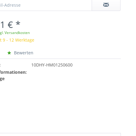
1 € *
gl. Versandkosten
t 9 - 12 Werktage
Bewerten
:
10DHY-HM01250600
formationen:
ge