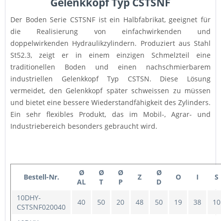
Gelenkkopf Typ CSTSNF
Der Boden Serie CSTSNF ist ein Halbfabrikat, geeignet für
die Realisierung von einfachwirkenden und
doppelwirkenden Hydraulikzylindern. Produziert aus Stahl
St52.3, zeigt er in einem einzigen Schmelzteil eine
traditionellen Boden und einen nachschmierbarem
industriellen Gelenkkopf Typ CSTSN. Diese Lösung
vermeidet, den Gelenkkopf später schweissen zu müssen
und bietet eine bessere Wiederstandfähigkeit des Zylinders.
Ein sehr flexibles Produkt, das im Mobil-, Agrar- und
Industriebereich besonders gebraucht wird.
Ø
Ø
Ø
Ø
Bestell-Nr.
Z
O
I
S
AL
T
P
D
10DHY-
40
50
20
48
50
19
38
10
CSTSNF020040