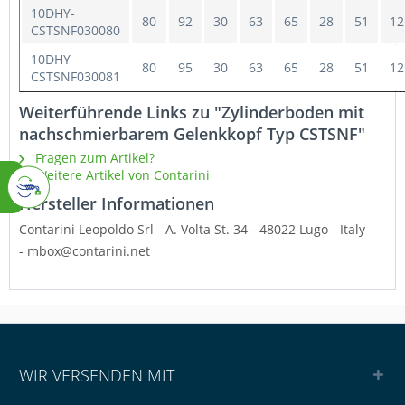
10DHY-
80
92
30
63
65
28
51
12
CSTSNF030080
10DHY-
80
95
30
63
65
28
51
12
CSTSNF030081
Weiterführende Links zu "Zylinderboden mit
nachschmierbarem Gelenkkopf Typ CSTSNF"
Fragen zum Artikel?
Weitere Artikel von Contarini
Hersteller Informationen
Contarini Leopoldo Srl -
A. Volta St. 34 - 48022 Lugo - Italy
- mbox@contarini.net
WIR VERSENDEN MIT