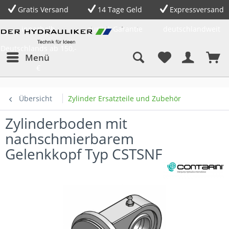
Gratis Versand
14 Tage Geld
Expressversand
innerhalb
zurück Garantie
deutschlandweit
Deutschlands ab 150,-
Menü
€
Übersicht
Zylinder Ersatzteile und Zubehör
Zylinderboden mit
nachschmierbarem
Gelenkkopf Typ CSTSNF