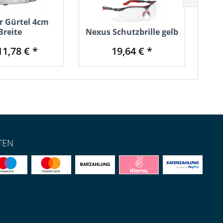
Abv
r Gürtel 4cm
Breite
Nexus Schutzbrille gelb
Si
11,78 € *
19,64 € *
1
TEN