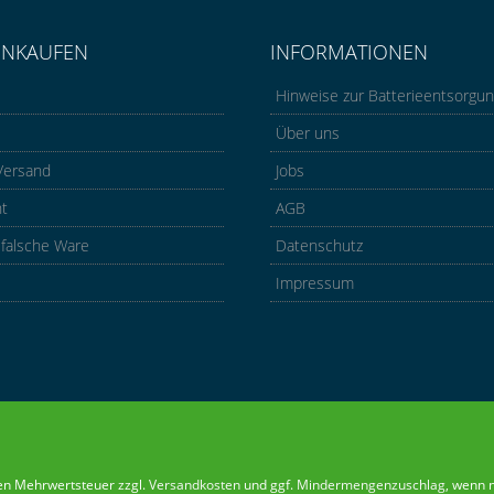
INKAUFEN
INFORMATIONEN
Hinweise zur Batterieentsorgu
Über uns
Versand
Jobs
ht
AGB
 falsche Ware
Datenschutz
Impressum
chen Mehrwertsteuer zzgl.
Versandkosten
und ggf.
Mindermengenzuschlag
, wenn 