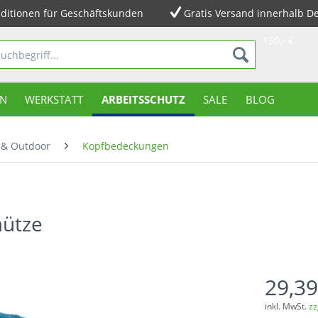
ditionen für Geschäftskunden
Gratis Versand innerhalb D
150,- €
N
WERKSTATT
ARBEITSSCHUTZ
SALE
BLOG
 & Outdoor
Kopfbedeckungen
mütze
29,39
inkl. MwSt.
zz