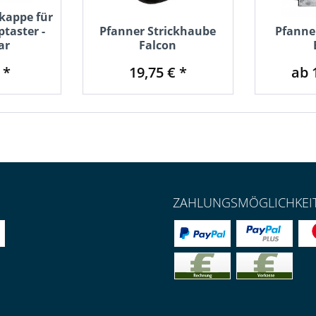
appe für
ptaster -
Pfanner Strickhaube
Pfanne
ar
Falcon
 *
19,75 € *
ab 
ZAHLUNGSMÖGLICHKEI