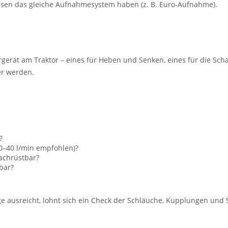
sen das gleiche Aufnahmesystem haben (z. B. Euro-Aufnahme).
gerät am Traktor – eines für Heben und Senken, eines für die Sc
er werden.
?
0–40 l/min empfohlen)?
achrüstbar?
bar?
e ausreicht, lohnt sich ein Check der Schläuche, Kupplungen und 