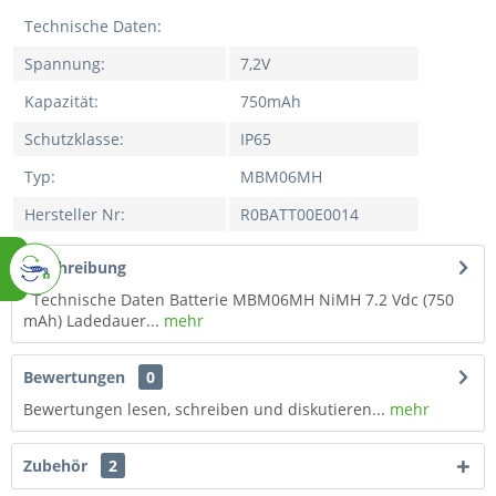
Technische Daten:
Spannung
:
7,2V
Kapazität
:
750mAh
Schutzklasse
:
IP65
Typ
:
MBM06MH
Hersteller Nr
:
R0BATT00E0014
Beschreibung
Technische Daten Batterie MBM06MH NiMH 7.2 Vdc (750
mAh) Ladedauer...
mehr
Bewertungen
0
Bewertungen lesen, schreiben und diskutieren...
mehr
Zubehör
2