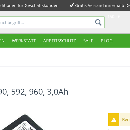
ditionen für Geschäftskunden
Gratis Versand innerhalb D
150,- €
EN
WERKSTATT
ARBEITSSCHUTZ
SALE
BLOG
90, 592, 960, 3,0Ah
Bena