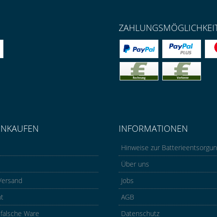
ZAHLUNGSMÖGLICHKEI
INKAUFEN
INFORMATIONEN
Hinweise zur Batterieentsorgu
Über uns
Versand
Jobs
ht
AGB
 falsche Ware
Datenschutz