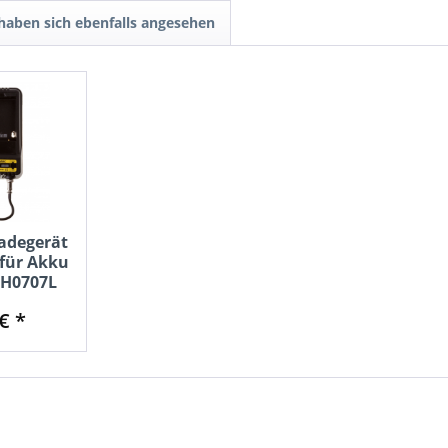
aben sich ebenfalls angesehen
adegerät
für Akku
MH0707L
€ *