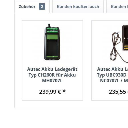
Zubehör
2
Kunden kauften auch
Kunden h
Autec Akku Ladegerät
Autec Akku L
Typ CH260R für Akku
Typ UBC930D 
MH0707L
NC0707L / 
239,99 € *
235,55 